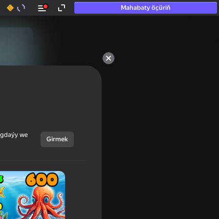
Mahabaty öçüriň
ýagdaýy we
Girmek