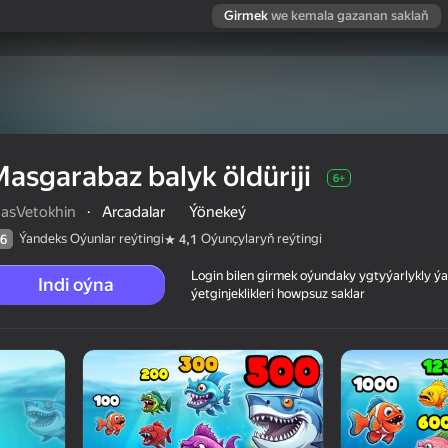
Girmek
we kemala gazanan saklaň
asgarabaz balyk öldüriji
6+
tasVetokhin
·
Arcadalar
Ýönekeý
Ýandeks Oýunlar reýtingi
Oýunçylaryň reýtingi
6
4,1
Login bilen girmek oýundaky ygtyýarlykly 
Indi oýna
ýetginjeklikleri howpsuz saklar
 reýtingi
6+