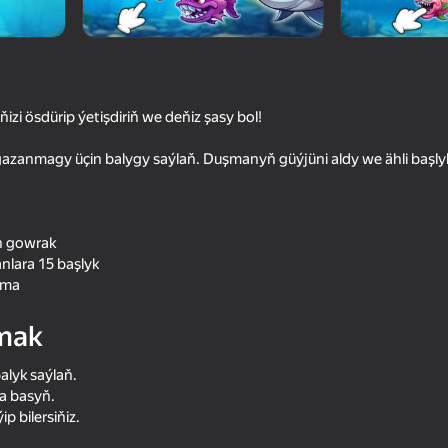
izi ösdürip ýetişdiriň we deňiz şasy bol!
gazanmagy üçin balygy saýlaň. Duşmanyň güýjüni aldy we ähli başl
n gowrak
lara 15 başlyk
72
66
gma
Fish IO: Be the King
Snake 2048 IO
mak
alyk saýlaň.
za basyň.
ip bilersiňiz.
55
66