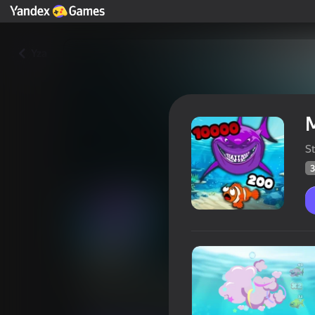
Yza
M
S
3
Masgarabaz balyk öldüriji
Oýunçylaryň
36
Ýandeks Oýunlar reýtingi
4,1