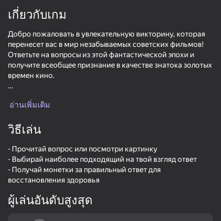
เกี่ยวกับเกม
Добро пожаловать в увлекательную викторину, которая
перенесет вас в мир незабываемых советских фильмов!
Ответьте на вопросы из этой фантастической эпохи и
получите всеобщее признание в качестве знатока золотых
времен кино.
В нашей викторине вы не только проявите свой интеллект
อ่านเพิ่มเติม
и эрудицию, но и весело проведете время. Вы сможете
заработать монетки, повысить свой рейтинг и даже
восстановить здоровье, чтобы продолжить игру без
วิธีเล่น
потери прогресса.
- Прочитай вопрос или посмотри картинку
Итак, присоединяйтесь к нашей викторине и окунитесь в
- Выбирай наиболее подходящий на твой взгляд ответ
ностальгическую атмосферу советских фильмов,
- Получай монетки за правильный ответ для
которые так любили все поколения нашей страны. Вы
восстановления здоровья
готовы к увлекательному путешествию в прошлое?
ผู้เล่นอันดับสูงสุด
Поехали!
68
36
75
34
ChatSim - Texting Love Story & Chat Romance
คำถามโรงเรียน
Solitaire Word Puzzle