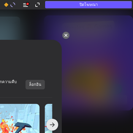
ปิดโฆษณา
50+ เกมยอดนิม.

เมื่อแท่โดยคนที่

“ไม่เล่น” ก็เหลวขั้น
ทึกความคืบ
ล็อกอิน
แสดงทั้งหมด