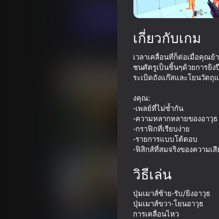
เล่นตอนนี้
เกี่ยวกับเกม
เกมที่คล้ายกัน
เวลาเคลื่อนที่ก็ต่อเมื่อค
ชนศัตรูเป็นชิ้นๆด้วยการยิ
ระเบิดถังแก๊สและโยนวัตถุแ
งคุณ:
-เพลย์ที่ไม่ซ้ำกัน
-ความหลากหลายของอาวุธ
16+
72
78
-กราฟิกที่เรียบง่าย
Bodycam Shooter
Funny City: Gopn
-รายการแบบโต้ตอบ
-ฟิสิกส์ที่สมจริงของความเสี
วิธีเล่น
ปุ่มเมาส์ซ้าย-รับ/ยิงอาวุธ
67
74
ปุ่มเมาส์ขวา-โยนอาวุธ
การเคลื่อนไหว
Gun Maker
ONEPUNCH battl