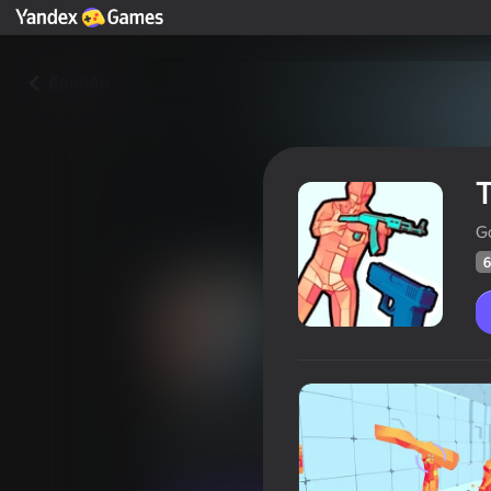
ย้อนกลับ
T
G
6
Time Shooter 2
คะแน
61
Yandex Games การจัดอันดับ
4,2
การกระทำ
สำหรับเด็กผู้ชาย
GoGo