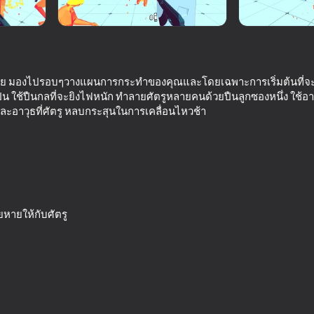
ุณย้าย มองไปรอบๆวางแผนการกระทำของคุณและโดยเฉพาะการเริ่มต้นที่จะย
งปืน ใช้ปืนกลที่จะยิงไฟหนัก ทำลายศัตรูหลายคนด้วยปืนลูกซองหนึ่ง ใช้อ
ละอาวุธที่ศัตรู หลบกระสุนในการเคลื่อนไหวช้า
72
66
iks
Arena Shooter Online! Fight
Draw Action
with Friends!
ยหายให้กับศัตรู
16+
73
59
eground
Modern Playground
Pistol Duel: Battle o