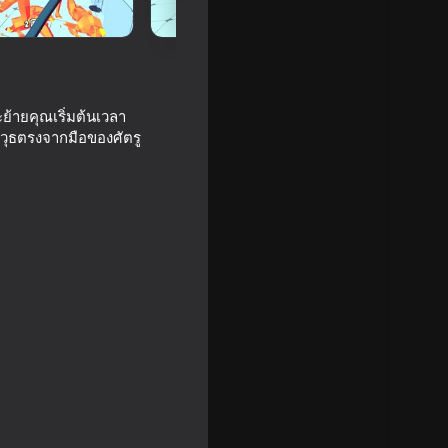
้ายคุณเริ่มต้นเวลา
าวุธตรงจากมือของศัตรู
f the Guns