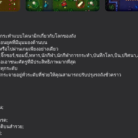
การกระทำแบบไดนามิกเกี่ยวกับโลกของถัง
้อนยุคที่มีมุมมองด้านบน
รือไปผ่านเกมเพียงอย่างเดียว
า,จิ๊กซอร์,ซอมบี้,ทหาร,นักกีฬา,นักกีฬาการกระทำ,บันทึกโลก,บิน,ปริศนา
่อเอาชนะศัตรูที่มีประสิทธิภาพมากที่สุด
คทุกระดับ
กระจายอยู่ทั่วระดับที่ช่วยให้คุณสามารถปรับปรุงรถถังชั่วคราว
16+
80
67
Epic Battle: Super Fighters
Archers Ragdoll Phy
น;
กรด;
73
64
มิติบนสำรวย;
ting
Zombie Horde: Build & Survive
Epic Arena Merge &
;