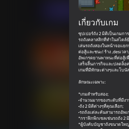
เล่นตอนนี้
เกี่ยวกับเกม
เกมที่คล้ายกัน
ซุปเปอร์ถัง 2 มิติเป็นเกม
รถถังคลาสสิกที่ทำในสไตล์ย
เล่นรถถังสองในหน้าจอแยกห
ต่อสู้และชนะ! ร้าง ,desเวล
อัพเกรดยานพาหนะที่ต่อสู้เพื
เสร็จสิ้นภารกิจและปลดล็อ
เกมที่มีทักษะต่างๆและโบนัส
18+
59
76
Men's Duel Simulator 3D
I'm a Monster!
ลักษณะเฉพาะ:
*เกมสำหรับสอง;
•จำนวนมากของระดับที่มีงา
•ถัง 2 มิติต่างๆที่คุณเลือก;
•รถถังแต่ละคันสามารถอัพเ
69
77
*กราฟิกพิกเซลเช่นรถถัง 2 
Backrooms with a friend
Dominators: Figh
*ผู้บังคับบัญชาถังขนาดใหญ่
Dinosaurs