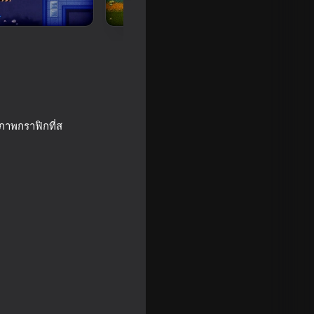
,ภาพกราฟิกที่ส
sics
 Destroy