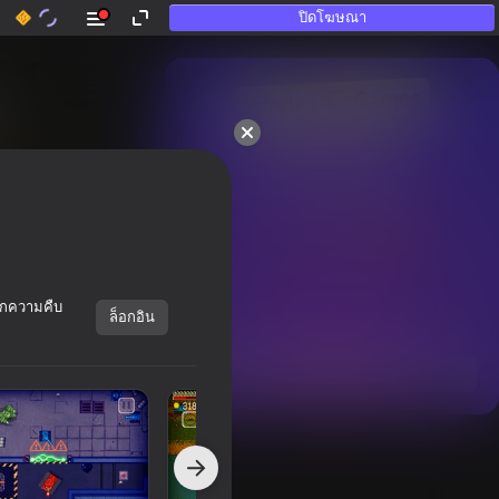
ปิดโฆษณา
50+ เกมยอดนิม.

เมื่อแท่โดยคนที่

“ไม่เล่น” ก็เหลวขั้น
ทึกความคืบ
ล็อกอิน
แสดงทั้งหมด