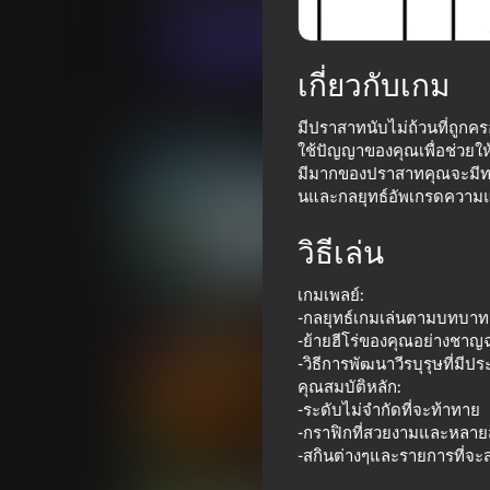
เล่นตอนนี้
เกี่ยวกับเกม
เกมที่คล้ายกัน
มีปราสาทนับไม่ถ้วนที่ถูกคร
ใช้ปัญญาของคุณเพื่อช่วย
มีมากของปราสาทคุณจะมีทาง
นและกลยุทธ์อัพเกรดความแ
วิธีเล่น
16+
72
76
เกมเพลย์:
Archer Ragdoll Masters
I'm a Monster!
-กลยุทธ์เกมเล่นตามบทบาท
-ย้ายฮีโร่ของคุณอย่างชาญ
-วิธีการพัฒนาวีรบุรุษที่ม
คุณสมบัติหลัก:
-ระดับไม่จำกัดที่จะท้าทาย
-กราฟิกที่สวยงามและหลายส
18+
75
68
-สกินต่างๆและรายการที่จ
Stick Battle: Fight for Freedom
Slash Battle