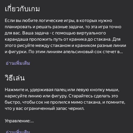
เกี่ยวกับเกม
Если вы любите логические игры, в которых нужно
планировать и решать разные задачи, то эта игра точно
для вас. Ваша задача - с помощью виртуального
карандаша проложить путь от краника до стакана. Для
этого рисуйте между стаканом и краником разные линии
и фигурки. По этим линиям апельсиновый сок стечет в
стакан. Если вы все сделали правильно, то стакан
อ่านเพิ่มเติม
наполнится соком, и вы перейдете на следующий
уровень.
วิธีเล่น
Нажмите и, удерживая палец или левую кнопку мыши,
нарисуйте линию или фигуру. Старайтесь сделать это
быстро, чтобы сок не пролился мимо стакана, и помните,
что у вас ограниченный запас чернил.
Управление:
63
59
61
58
ПК: Мышь
Smile Rush
ChickZ Stack
Neon Ride
อ่านเพิ่มเติม