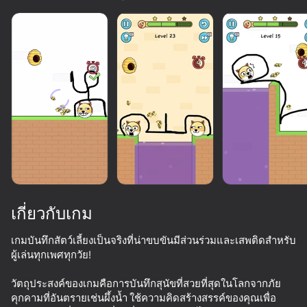
เกี่ยวกับเกม
เกมบันทึกสัตว์เลี้ยงเป็นจริงที่น่าขบขันมีส่วนร่วมและเสพติดสำหรับ
ผู้เล่นทุกเพศทุกวัย!
74
66
63
70
วัตถุประสงค์ของเกมคือการบันทึกสุนัขที่สวยที่สุดในโลกจากภัย
Thief Puzzle
We Become What We Behold
Smile Rush
คุกคามที่อันตรายเช่นผึ้งน้ำ ใช้ความคิดสร้างสรรค์ของคุณเพื่อ