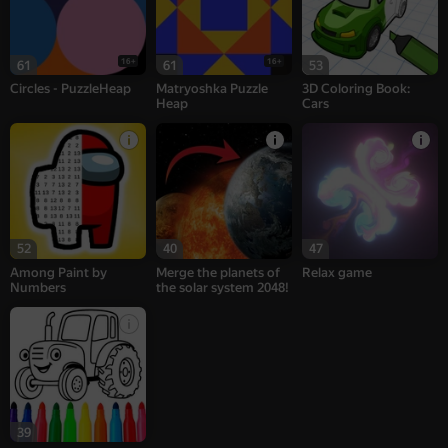
16+
16+
61
61
53
Circles - PuzzleHeap
Matryoshka Puzzle
3D Coloring Book:
Heap
Cars
52
40
47
Among Paint by
Merge the planets of
Relax game
Numbers
the solar system 2048!
39