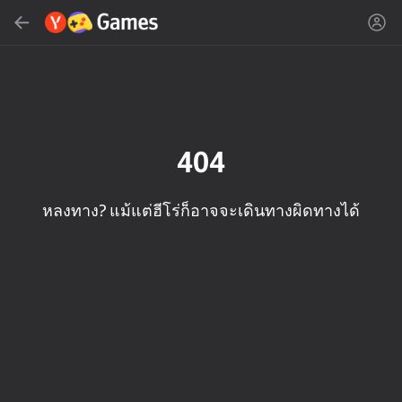
ค้นหา
ค้นหาเกมหรือประเภท
Yandex Games
แนะนำ
404
หลงทาง? แม้แต่ฮีโร่ก็อาจจะเดินทางผิดทางได้
18+
50
Cute Tiles: Puzzle
Stone Miner Simulator
MGE Status
- Mine MOD!