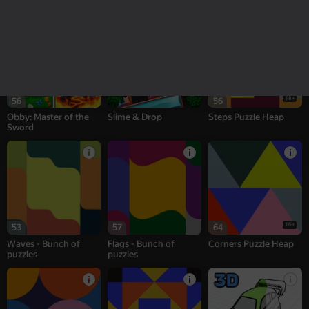
Color by numbers
Tower to the Sky!
18+
56
56
Obby: Master of the
Slime & Drop
Steps Puzzle Heap
Sword
16+
53
57
64
Waves - Bunch of
Flags - Bunch of
Corners Puzzle Heap
puzzles
puzzles