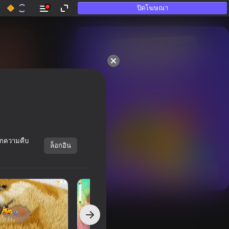
ปิดโฆษณา
50+ เกมยอดนิม.

เมื่อแท่โดยคนที่

“ไม่เล่น” ก็เหลวขั้น
ทึกความคืบ
ล็อกอิน
แสดงทั้งหมด