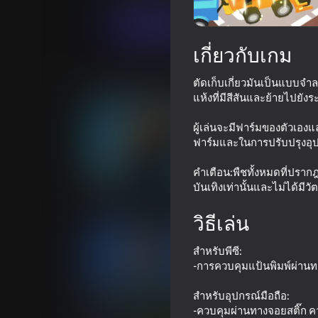
เล่นตอนนี้
เกี่ยวกับเกม
เกมที่คล้ายกัน
ตัดเก็บเกี่ยวมันเป็นแบบจำล
แห้งที่มีสีสันและย้ายไปยัง
ผู้เล่นจะมีฟาร์มของตัวเองแ
ฟาร์มและในการปรับปรุงอุ
คำเตือน:พืชทั้งหมดที่ปราก
70
76
บันเทิงเท่านั้นและไม่ได้มีวัต
Pixel Car Racer
Crafting fighting 
blocks
วิธีเล่น
สำหรับพีซี:
-การควบคุมแป้นพิมพ์ผ่านทา
68
52
สำหรับอุปกรณ์มือถือ:
-ควบคุมผ่านทางจอยสติ๊ก คว
Ultimate Road Boss
Artillery simulato