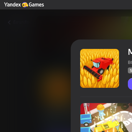
ย้อนกลับ
M
B
5
Mow It Harvest
คะแน
57
Yandex Games การจัดอันดับ
4,2
เกมจำลองสถานการณ์
BOLD CAT