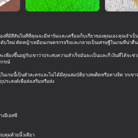
องที่มีสีสันในที่ที่คุณจะมีฟาร์มและเครื่องเก็บเกี่ยวของคุณเอง คุณจำเ
ระดับใหม่ ตัดหญ้าเหมือนเกษตรกรจริงและกลายเป็นเศรษฐีในเกมที่น่าตื่นเ
ละเพียงขึ้นอยู่กับเขาว่าประสบความสำเร็จมันจะเป็นและกี่ เงินที่ได้จ
ปกรณ์
ฎในเกมนี้เป็นตัวละครและไม่ได้มีคุณสมบัติยาเสพติดหรือทางจิต วกเขา
66
71
ถุประสงค์เพื่อส่งเสริมหรือส่ง
car out of
Destroy the car 3D
Extreme Drift: High
งอีเอสพี
16+
70
66
บคุมด้วยนิ้วเดียว
r 3D with
Survival Race: Destroying
Crazy Crash Landin