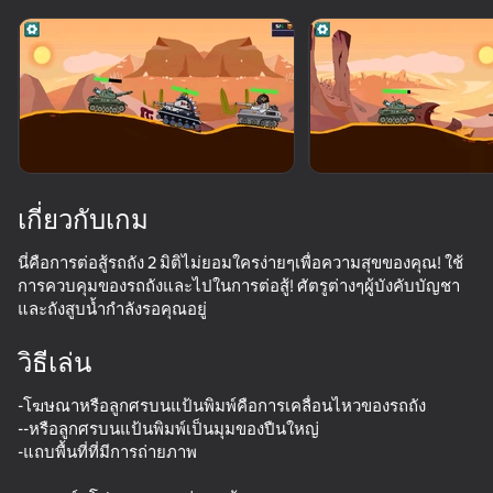
หมุนอุปกรณ์
เกมนี้รองรับเฉพาะการวางแนว
แบบ แนวนอน
เกี่ยวกับเกม
นี่คือการต่อสู้รถถัง 2 มิติไม่ยอมใครง่ายๆเพื่อความสุขของคุณ! ใช้
การควบคุมของรถถังและไปในการต่อสู้! ศัตรูต่างๆผู้บังคับบัญชา
และถังสูบน้ำกำลังรอคุณอยู่
วิธีเล่น
เล่น
-โฆษณาหรือลูกศรบนแป้นพิมพ์คือการเคลื่อนไหวของรถถัง
--หรือลูกศรบนแป้นพิมพ์เป็นมุมของปืนใหญ่
-แถบพื้นที่ที่มีการถ่ายภาพ