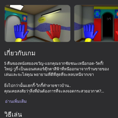
หมุนอุปกรณ์
เกมนี้รองรับเฉพาะการวางแนว
แบบ แนวนอน
เกี่ยวกับเกม
5 คืนของหนังสยองขวัญ-แยกคุณจากชัยชนะเหนือกอด-วัคกี้!
ใหญ่-วูกี้-เป็นมอนสเตอร์ตุ๊กตาสีฟ้าที่หนีออกมาจากร้านขายของ
เล่นและจะไล่คุณ พยายามที่ดีที่สุดที่จะหลบหนีจากเขา
ยิ่งไปกว่านั้นแฮกกี้-วิกกี้ทำลายชาวบ้าน..
คุณเคยสงสัยว่าสิ่งที่มันต้องการที่จะลงจอดกระสวยอวกาศ?
เล่น
เพื่อต่อต้านฮักกี้-กระดิกคุณจะต้องฟังที่เขาทำให้เสียงและจะพร้อม
อ่านเพิ่มเติม
สำหรับการป้องกัน
66
61
69
84
อออกสำหรับคืนที่น่ากลัวและชาวบ้านจะถูกบันทึกไว้!
วิธีเล่น
Five Nights at Freddy's Remaster
Five Nights at Freddy's 3 Remaster
FNAF Alchemy: Craft animatronics!