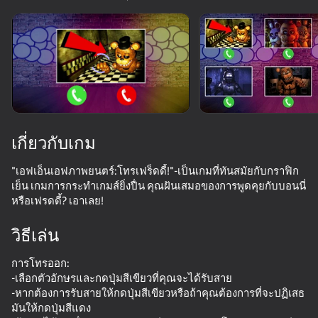
หมุนอุปกรณ์
เกมนี้รองรับเฉพาะการวางแนว
แบบ แนวนอน
เกี่ยวกับเกม
"เอฟเอ็นเอฟภาพยนตร์:โทรเฟร็ดดี้!"-เป็นเกมที่ทันสมัยกับกราฟิก
เย็น เกมการกระทำเกมส์ยิ่งปื่น คุณฝันเสมอของการพูดคุยกับบอนนี่
หรือเฟรดดี้? เอาเลย!
วิธีเล่น
เล่น
การโทรออก:
-เลือกตัวอักษรและกดปุ่มสีเขียวที่คุณจะได้รับสาย
66
61
69
-หากต้องการรับสายให้กดปุ่มสีเขียวหรือถ้าคุณต้องการที่จะปฏิเสธ
Five Nights at Freddy's Remaster
Poppy Playtime Chapter 1 - Original
Five Nights at Freddy's 3 Remaster
มันให้กดปุ่มสีแดง