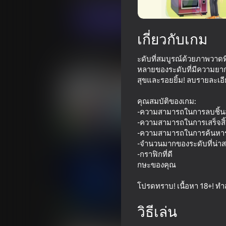
เล่นตอนนี้
เกี่ยวกับเกม
เกมที่คล้ายกัน
ะดับที่สมบูรณ์ด้วยภาพวาดที
หลายของระดับที่มีความยาก
สุขและรอยยิ้ม! ลบรายละเอี
คุณสมบัติของเกม:
-ความสามารถในการลบชิ้น
-ความสามารถในการเสร็จส
18+
84
68
-ความสามารถในการค้นหาร
Tricky Twist
Clone or neighbo
-จำนวนมากของระดับที่น่าส
-กราฟิกที่ดี
กษะของคุณ
โปรดทราบ! เนื้อหา 18+! ทำส
73
65
วิธีเล่น
Obby with Friends: Hide And
DOP Erase
Seek Online