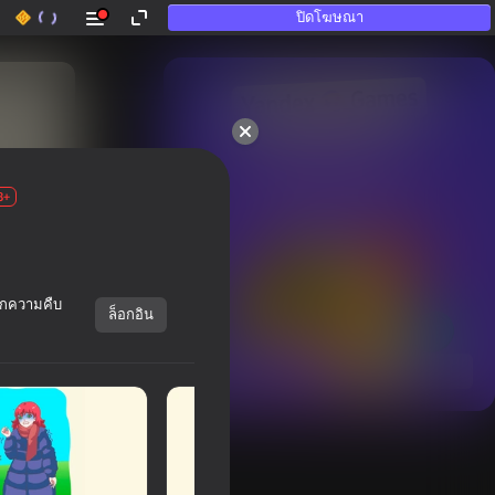
ปิดโฆษณา
50+ เกมยอดนิม.

เมื่อแท่โดยคนที่

“ไม่เล่น” ก็เหลวขั้น
8+
ทึกความคืบ
ล็อกอิน
แสดงทั้งหมด