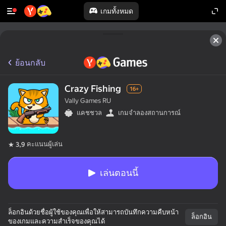
เกมทั้งหมด
ย้อนกลับ
Crazy Fishing
16+
Vally Games RU
แคชชวล
เกมจำลองสถานการณ์
คะแนนผู้เล่น
3,9
เล่นตอนนี้
ล็อกอินด้วยชื่อผู้ใช้ของคุณเพื่อให้สามารถบันทึกความคืบหน้า
ล็อกอิน
ของเกมและความสำเร็จของคุณได้