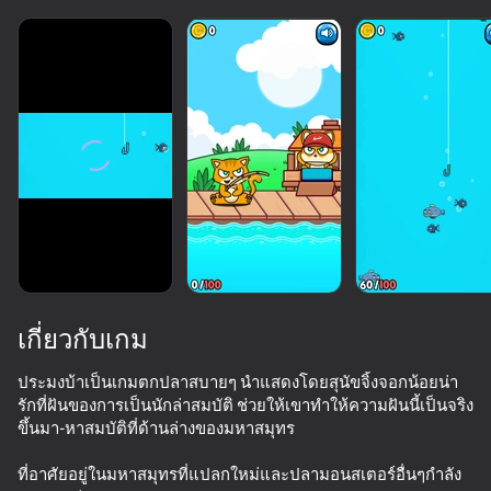
เกี่ยวกับเกม
ประมงบ้าเป็นเกมตกปลาสบายๆ นำแสดงโดยสุนัขจิ้งจอกน้อยน่า
รักที่ฝันของการเป็นนักล่าสมบัติ ช่วยให้เขาทำให้ความฝันนี้เป็นจริง
ขึ้นมา-หาสมบัติที่ด้านล่างของมหาสมุทร
50+ เกมยอดนิยม ถึงชื้นชอบ

โดยทุกคน แม่ใต่ “ผู้ที่ไม่คือเกมเมอร์”
ที่อาศัยอยู่ในมหาสมุทรที่แปลกใหม่และปลามอนสเตอร์อื่นๆกำลัง