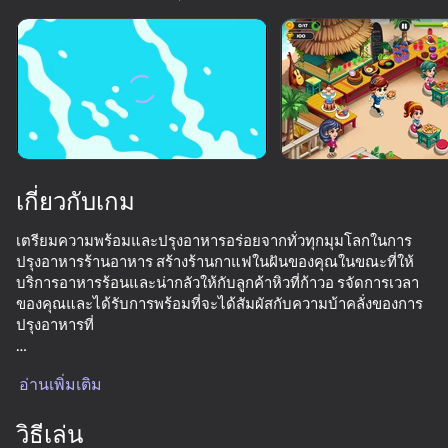
หมุนอุปกรณ์
เกมนี้รองรับเฉพาะการวางแนว
แบบ แนวนอน
เกี่ยวกับเกม
เตรียมความพร้อมและปรุงอาหารอร่อยจากทั่วทุกมุมโลกในการ
ปรุงอาหารร้านอาหาร สร้างร้านกาแฟในฝันของคุณในขณะที่ให้
บริการอาหารร้อนและน่ากลัวให้กับลูกค้าหิวที่ก้าวอ รจัดการเวลา
ของคุณและได้รับการพร้อมที่จะได้สัมผัสกับความบ้าคลั่งของการ
ปรุงอาหารที่
เล่น
งคุณ:
อ่านเพิ่มเติม
-ค้นพบสูตรที่แตกต่างกันมากมายที่คุณสามารถให้บริการ!
76
65
65
-ทางเลือกมากของอาหารที่มีชื่อเสียงระดับโลกที่จะทำให้
-กราฟิกที่สวยงามและมีรายละเอียด
วิธีเล่น
Traffic Gap: Merge Rush
Burger Empire 67
Cooking City
House Desi