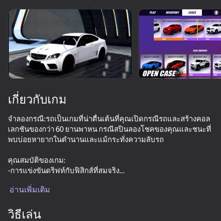
หมุนอุปกรณ์
เกมนี้รองรับเฉพาะการวางแนว
แบบ แนวนอน
เกี่ยวกับเกม
จำลองกรณี:รถเป็นเกมที่น่าตื่นเต้นที่คุณเปิดกรณีรถและสร้างคอล
เลกชันของกว่า 60 ยานพาหน กรณีสปินลองโชคของคุณและชนะที่
พบบ่อยหายากในตำนานและแม้กระทั่งความลับรถ
คุณสมบัติของเกม:
-การแข่งขันดริฟท์กับฟิสิกส์ที่สมจริง
เล่น
—แข่งความเร็วคลาสสิก
อ่านเพิ่มเติม
-การทดลองเวลาที่ทดสอบทักษะของคุณ
72
73
72
-มากกว่า 60 คัน:จากรถยนต์งบประมาณที่จะไฮเปอร์คาร์
Crash X
-ระบบกรณีที่มีหายากที่แตกต่างกัน
วิธีเล่น
Poppy Playtime Chapter 1 - Original
My Resale. Cases and sales
Wave challa