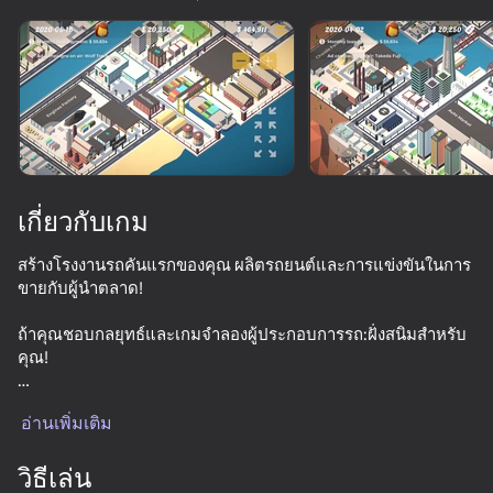
หมุนอุปกรณ์
เกมนี้รองรับเฉพาะการวางแนว
แบบ แนวนอน
กำลังโหลด
เกี่ยวกับเกม
สร้างโรงงานรถคันแรกของคุณ ผลิตรถยนต์และการแข่งขันในการ
ขายกับผู้นำตลาด!
ถ้าคุณชอบกลยุทธ์และเกมจำลองผู้ประกอบการรถ:ฝั่งสนิมสำหรับ
คุณ!
เล่น
ชายฝั่งสนิมเป็นเมืองริมทะเลเล็กๆที่มีชื่อเสียงสำหรับตลาดรถ
อ่านเพิ่มเติม
กระบะ. ครอบครัวมงกุฎของคุณเป็นเจ้าของรถยนต์ที่สำคัญกังวล
ในยุโรป พ่อของคุณส่งคุณไปที่สนิมฝั่งเพื่อแสดงให้เห็นถึงทักษะ
การเป็นเจ้าของกิจการของคุณ ถ้านายประสบความสำเร็จพ่อของ
วิธีเล่น