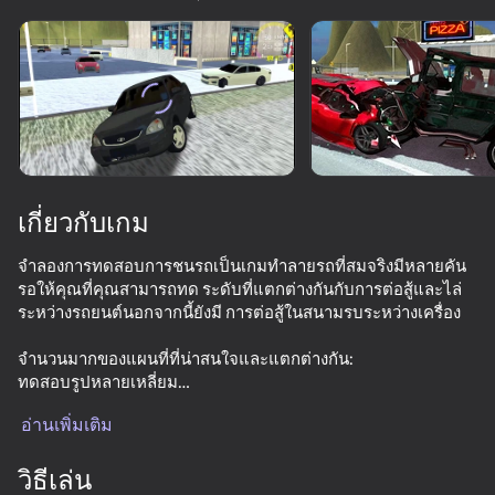
หมุนอุปกรณ์
เกมนี้รองรับเฉพาะการวางแนว
แบบ แนวนอน
เกี่ยวกับเกม
จำลองการทดสอบการชนรถเป็นเกมทำลายรถที่สมจริงมีหลายคัน
รอให้คุณที่คุณสามารถทด ระดับที่แตกต่างกันกับการต่อสู้และไล่
ระหว่างรถยนต์นอกจากนี้ยังมี การต่อสู้ในสนามรบระหว่างเครื่อง
จำนวนมากของแผนที่ที่น่าสนใจและแตกต่างกัน:
ทดสอบรูปหลายเหลี่ยม
เล่น
แตกต่างกันกับอุปสรรค
อ่านเพิ่มเติม
เมือง
71
72
70
81
รถยนต์หลายยี่ห้อต่อไปนี้:
วิธีเล่น
Car Destruction Simulator 3D
Checkers in St. Petersburg or Arabic drift
Bimka: The Master of Descent