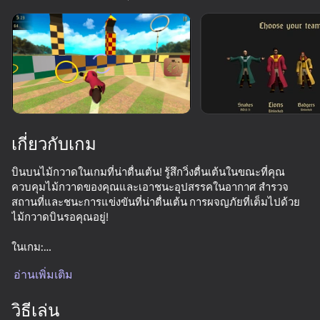
หมุนอุปกรณ์
เกมนี้รองรับเฉพาะการวางแนว
แบบ แนวนอน
เกี่ยวกับเกม
บินบนไม้กวาดในเกมที่น่าตื่นเต้น! รู้สึกวิ่งตื่นเต้นในขณะที่คุณ
ควบคุมไม้กวาดของคุณและเอาชนะอุปสรรคในอากาศ สำรวจ
สถานที่และชนะการแข่งขันที่น่าตื่นเต้น การผจญภัยที่เต็มไปด้วย
ไม้กวาดบินรอคุณอยู่!
ในเกม:
เล่น
-20 ระดับ
อ่านเพิ่มเติม
-โหมดการแข่งขัน
54
42
41
-โหมดการบินฟรี
Red Ball Escape
-ไม้กวาด 4 ชนิด
วิธีเล่น
Bridal Rush
Call Metromen