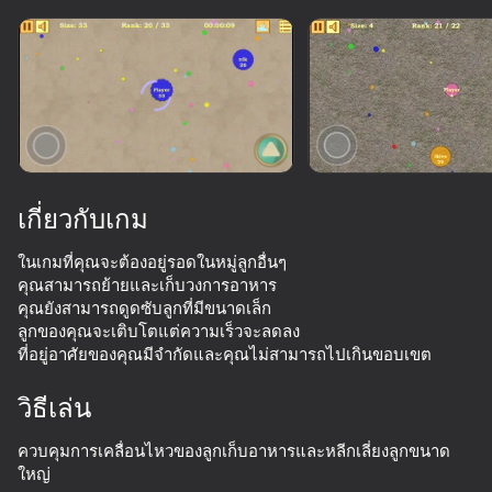
หมุนอุปกรณ์
เกมนี้รองรับเฉพาะการวางแนว
แบบ แนวนอน
เกี่ยวกับเกม
ในเกมที่คุณจะต้องอยู่รอดในหมู่ลูกอื่นๆ
คุณสามารถย้ายและเก็บวงการอาหาร
คุณยังสามารถดูดซับลูกที่มีขนาดเล็ก
ลูกของคุณจะเติบโตแต่ความเร็วจะลดลง
ที่อยู่อาศัยของคุณมีจำกัดและคุณไม่สามารถไปเกินขอบเขต
เล่น
วิธีเล่น
57
48
52
ควบคุมการเคลื่อนไหวของลูกเก็บอาหารและหลีกเลี่ยงลูกขนาด
Ant Colony
Collect gold: noob vs everyone!!
Stack Fire Ball
Cookie Click
ใหญ่