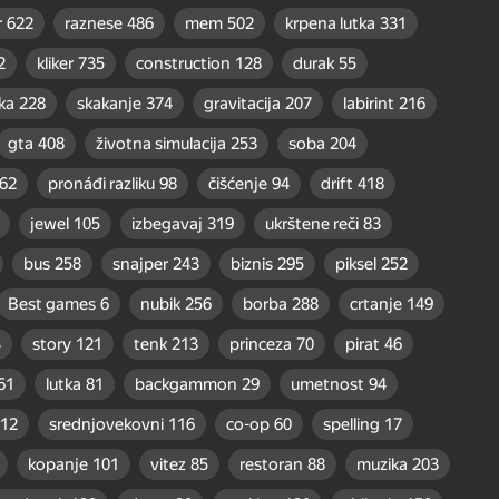
r
622
raznese
486
mem
502
krpena lutka
331
2
kliker
735
construction
128
durak
55
ka
228
skakanje
374
gravitacija
207
labirint
216
gta
408
životna simulacija
253
soba
204
62
pronáđi razliku
98
čišćenje
94
drift
418
jewel
105
izbegavaj
319
ukrštene reči
83
bus
258
snajper
243
biznis
295
piksel
252
Best games
6
nubik
256
borba
288
crtanje
149
4
story
121
tenk
213
princeza
70
pirat
46
61
lutka
81
backgammon
29
umetnost
94
12
srednjovekovni
116
co-op
60
spelling
17
kopanje
101
vitez
85
restoran
88
muzika
203