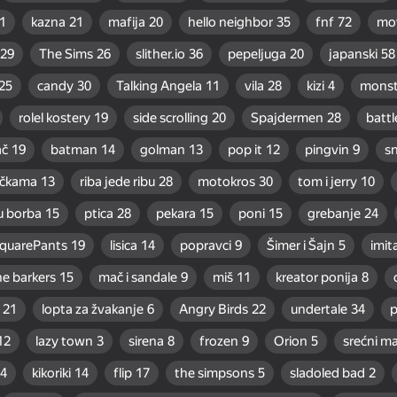
1
kazna
21
mafija
20
hello neighbor
35
fnf
72
mo
29
The Sims
26
slither.io
36
pepeljuga
20
japanski
58
25
candy
30
Talking Angela
11
vila
28
kizi
4
monst
rolel kostery
19
side scrolling
20
Spajdermen
28
battl
ač
19
batman
14
golman
13
pop it
12
pingvin
9
s
račkama
13
riba jede ribu
28
motokros
30
tom i jerry
10
u borba
15
ptica
28
pekara
15
poni
15
grebanje
24
quarePants
19
lisica
14
popravci
9
Šimer i Šajn
5
imit
he barkers
15
mač i sandale
9
miš
11
kreator ponija
8
21
lopta za žvakanje
6
Angry Birds
22
undertale
34
p
12
lazy town
3
sirena
8
frozen
9
Orion
5
srećni m
4
kikoriki
14
flip
17
the simpsons
5
sladoled bad
2