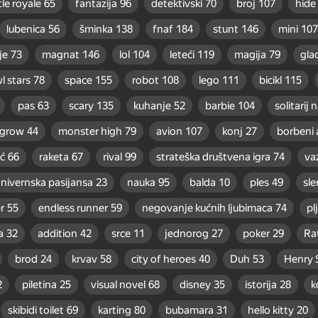
le royale
65
fantazija
96
detektivski
70
broj
107
hide
lubenica
56
šminka
138
fnaf
184
stunt
146
mini
107
je
73
magnat
146
lol
104
leteći
119
magija
79
gla
l stars
78
space
155
robot
108
lego
111
bicikl
115
pas
63
scary
135
kuhanje
52
barbie
104
solitarij 
grow
44
monster high
79
avion
107
konj
27
borbeni 
ć
66
raketa
67
rival
99
strateška društvena igra
74
va
nivernska pasijansa
23
nauka
95
balda
10
ples
49
sl
r
55
endless runner
59
negovanje kućnih ljubimaca
74
pl
a
32
addition
42
srce
11
jednorog
27
poker
29
Ra
brod
24
krvav
58
city of heroes
40
Duh
53
Henry 
2
piletina
25
visual novel
68
disney
35
istorija
28
k
skibidi toilet
69
karting
80
bubamara
31
hello kitty
20