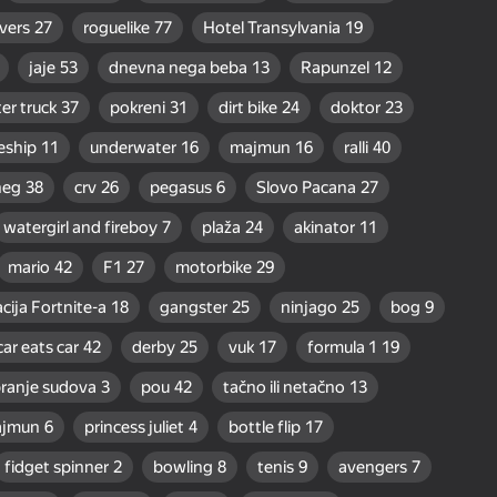
vers
27
roguelike
77
Hotel Transylvania
19
jaje
53
dnevna nega beba
13
Rapunzel
12
er truck
37
pokreni
31
dirt bike
24
doktor
23
eship
11
underwater
16
majmun
16
ralli
40
neg
38
crv
26
pegasus
6
Slovo Pacana
27
watergirl and fireboy
7
plaža
24
akinator
11
mario
42
F1
27
motorbike
29
acija Fortnite-a
18
gangster
25
ninjago
25
bog
9
car eats car
42
derby
25
vuk
17
formula 1
19
ranje sudova
3
pou
42
tačno ili netačno
13
ajmun
6
princess juliet
4
bottle flip
17
fidget spinner
2
bowling
8
tenis
9
avengers
7