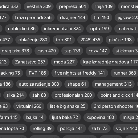
odica
332
veština
309
prepreka
504
linija
109
monste
177
traži i pronađi
356
dizajner
149
tim
150
jigsaw
22
unblocked
86
inkrementalni
324
lopta
199
matemati
n
437
oblačenje
280
top
301
2048'
436
pločice
198
drag trke
378
cash
420
tap
133
cozy
147
stickman
3
213
Zanatstvo
257
moda
227
igre izgradnje gradova
117
tacking
75
PVP
186
five nights at freddy
141
runner
368
a
186
auto za rušenje
308
shape
61
management
313
slika
214
šah
83
profesionalan
200
point and click
11
e
93
virtualni
260
little big snake
25
3rd person shooter
1
farm
115
bajka
14
ljuta baka
72
kupovina
180
misija
2
ena lopta
70
rolling
89
policija
141
za tri
73
vojnik
140