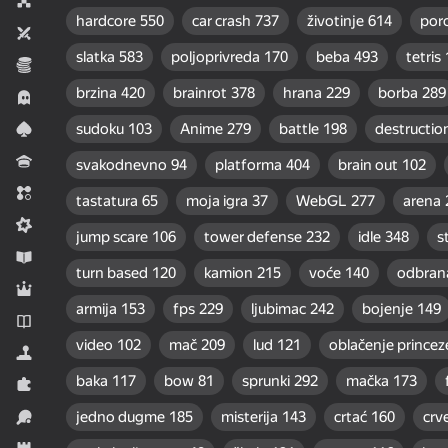
Društvena igra
hardcore
550
car crash
737
životinje
614
por
Dva igrača
slatka
583
poljoprivreda
170
beba
493
tetris
Ekonomija
brzina
420
brainrot
378
hrana
229
borba
289
Horror
sudoku
103
Anime
279
battle
198
destructio
Karta
Kviz
svakodnevno
94
platforma
404
brain out
102
Match 3
tastatura
65
moja igra
37
WebGL
277
arena
Midcore
jump scare
106
tower defense
232
idle
348
s
Obrazovna
turn based
120
kamion
215
voće
140
odbran
RPG
armija
153
fps
229
ljubimac
242
bojenje
149
Romani
video
102
mač
209
lud
121
oblačenje princez
Simulatori
baka
117
bow
81
sprunki
292
mačka
173
Slagalice
jedno dugme
185
misterija
143
crtać
160
crv
Sportovi