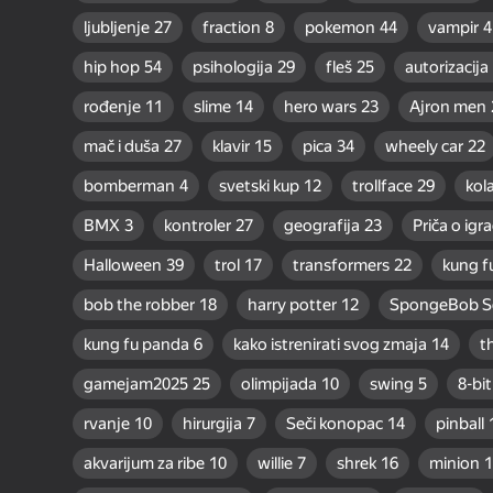
ljubljenje
27
fraction
8
pokemon
44
vampir
4
hip hop
54
psihologija
29
fleš
25
autorizacija
rođenje
11
slime
14
hero wars
23
Ajron men
mač i duša
27
klavir
15
pica
34
wheely car
22
bomberman
4
svetski kup
12
trollface
29
kol
BMX
3
kontroler
27
geografija
23
Priča o ig
Halloween
39
trol
17
transformers
22
kung f
bob the robber
18
harry potter
12
SpongeBob S
kung fu panda
6
kako istrenirati svog zmaja
14
t
gamejam2025
25
olimpijada
10
swing
5
8-bit
rvanje
10
hirurgija
7
Seči konopac
14
pinball
akvarijum za ribe
10
willie
7
shrek
16
minion
1