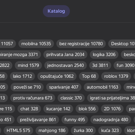
Katalog
11057
mobilna
10535
bez registracije
10780
Desktop
10
niranje mozga
3371
prihvata Jana
2034
logika
3206
besk
2822
mind
1579
jednostavan
2540
3d
3811
fun
3090
58
lako
1712
opuštajuće
1062
Top
68
roblox
1379
105
poveži se
710
sparivanje
407
automobil
1163
min
13
protiv računara
673
classic
370
igrati sa prijateljima
38
re
115
chat
328
kucanje
142
blok
556
2D
1076
pa
vo
451
preživljavanje
861
funny
495
nadogradnja
480
HTML5
575
mahjong
186
žurka
300
kuća
323
klon