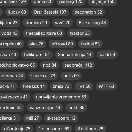
 and seek
129
dama
80
parking
120
ubijanje
150
ljubav
83
Brzi i žestoki
197
decoration
32
dijator
23
domino
29
ww2
70
Bike racing
48
voda
43
freecell solitaire
68
traktor
33
na tepihu
40
vlas
76
offroad
89
fudbal
83
avion
40
helikopter
81
Sarina kuhinja
14
baldi
58
zduhoplovstvo
85
nož
84
saobraćaj
112
enderman
44
super cat
73
boks
60
jačka
71
free kick
14
zmija
73
1v1
56
WTF
63
tovi zvezda
41
upravljanje vremenom
56
Stickmin
32
vanzemaljac
44
nokti
36
ošarka
31
miš
27
skateboard
12
nišanjenje
75
1 dinosaurus
69
8 ball pool
28