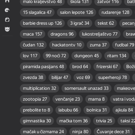
Strategija
malo kraljevstvo
48
škola
131
zatvor
116
batt
Trke
15 slagalica
47
salon lepote
126
rudarenje
128
Za devojčicu
barbie dress up
126
3 igrač
34
tekst
62
pecan
Za dečake
maca
157
dragons
96
lukostreljaštvo
77
braw
čudan
132
hackatontv
10
zuma
37
fudbal
79
lov
117
99 noći
72
dungeon
45
ritam
134
piramida pasijans
48
brod
64
frizerski
67
Boži
zvezda
38
bilijar
47
voz
69
superheroji
78
multiplication
32
somersault unazad
33
makeove
zootopia
27
venčanje
23
mama
8
vatra i vod
prebolite to
8
labubu
66
bolnica
31
ajkula
84
gimnastika
30
mačka tom
36
trivia
25
taksi
2
mačak u čizmama
24
ninja
80
Čuvanje dece
31