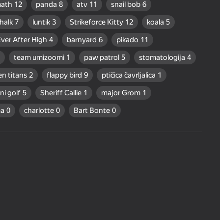
math
12
panda
8
atv
11
snail bob
6
halk
7
luntik
3
Strikeforce Kitty
12
koala
5
ver After High
4
barnyard
6
pikado
11
team umizoomi
1
paw patrol
5
stomatologija
4
en titans
2
flappy bird
9
ptičica čavrljalica
1
ni golf
5
Sheriff Callie
1
major Grom
1
a
0
charlotte
0
Bart Bonte
0