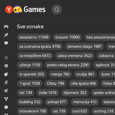
Pronađi
igru…
Sve oznake
Sve igre
Nov
besplatno
11309
brauzer
10900
bez preuzimanja
Popularno
sa ocenama igrača
4758
skriveno blago
1987
tre
za tinejdžere
6472
ubica vremena
3422
zabavna
Sve kategorije
učenje
1159
preko celog ekrana
2290
agilnost
31
.io igre
in spanish
503
merge
760
oružja
961
šuter
1
Akcija
Arkada
1 igrač
1509
Obby
799
više igrača
606
fizika
8
Avantura
reč
139
indie
1016
dijamant
353
spider solitai
Bubble shooter igra
building
532
prikupi
677
memorija
410
bekst
Casual
interaktivni
708
rat
739
cool
633
sorting
218