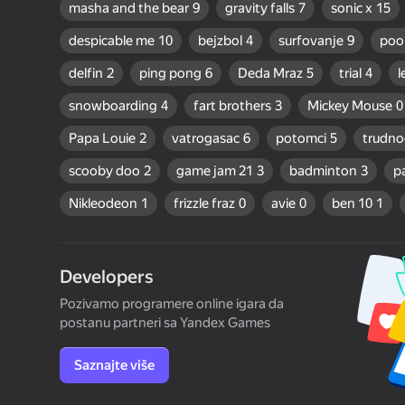
masha and the bear
9
gravity falls
7
sonic x
15
despicable me
10
bejzbol
4
surfovanje
9
poo
delfin
2
ping pong
6
Deda Mraz
5
trial
4
l
snowboarding
4
fart brothers
3
Mickey Mouse
0
Papa Louie
2
vatrogasac
6
potomci
5
trudno
scooby doo
2
game jam 21
3
badminton
3
p
Nikleodeon
1
frizzle fraz
0
avie
0
ben 10
1
Developers
Pozivamo programere online igara da
postanu partneri sa Yandex Games
Saznajte više