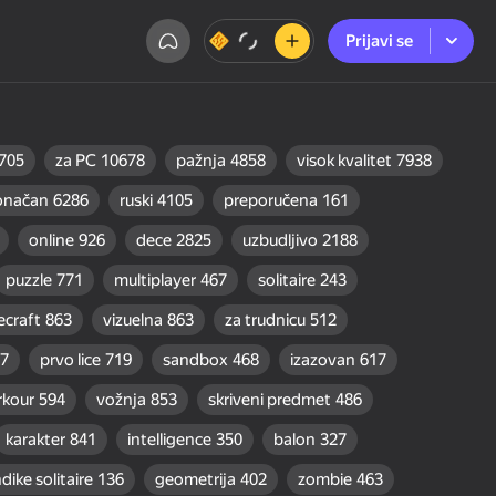
Prijavi se
Prijavi se
705
za PC
10678
pažnja
4858
visok kvalitet
7938
onačan
6286
ruski
4105
preporučena
161
online
926
dece
2825
uzbudljivo
2188
puzzle
771
multiplayer
467
solitaire
243
ecraft
863
vizuelna
863
za trudnicu
512
7
prvo lice
719
sandbox
468
izazovan
617
rkour
594
vožnja
853
skriveni predmet
486
karakter
841
intelligence
350
balon
327
dike solitaire
136
geometrija
402
zombie
463