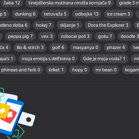
žaba
12
tinejdžerska mutirana nindža kornjača
9
grade 3 
p
5
dunking
6
tetovaža
5
odbojka
13
ice cream
3
edeno doba
6
hokej
7
skijanje
1
Dora the Explorer
3
E
peppa pig
7
vex
3
robocar poli
3
goku
7
doodle
3
ća
4
lilo & stitch
3
golf
6
masyanya
0
phazer
4
te
apa’s
1
moja emisija s delfinima
0
Gde je moja voda?
1
mi
phineas and ferb
0
kriket
1
hopy
0
mr bean
0
kogam