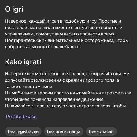
O igri
Наверное, каждый играл в подобную игру. Простые и
незатейливые правила вместе с интуитивно понятным
Loading
управлением, помогут вам весело провести время.
Постарайтесь быть внимательным и осторожным, чтобы
набрать как можно больше баллов.
Kako igrati
Наберите как можно больше баллов, собирая яблоки. Не
допускайте столкновения с краями игрового поля, а
также с хвостом змеи.
На мобильной версии просто нажимайте на игровое поле
чтобы змея поменяла направление движения.
Нажимайте ← или на левую часть игрового поля, чтобы
змея поменяла направление движения против часовой
Pročitajte više
стрелки.
Нажимайте → или на правую часть игрового поля, чтобы
змея поменяла направление движения по часовой
bez registracije
bez preuzimanja
beskonačan