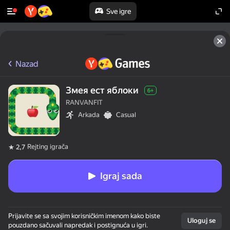
Sve igre
Nazad
Змея ест яблоки
6+
RANVANFIT
Arkada
Casual
Rejting igrača
2,7
Igraj sada
Prijavite se sa svojim korisničkim imenom kako biste
Uloguj se
pouzdano sačuvali napredak i postignuća u igri.