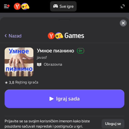
Sve igre
Nazad
Умное пианино
0+
javasf
Obrazovna
Rejting igrača
3,8
Igraj sada
Prijavite se sa svojim korisničkim imenom kako biste
Uloguj se
pouzdano sačuvali napredak i postignuća u igri.