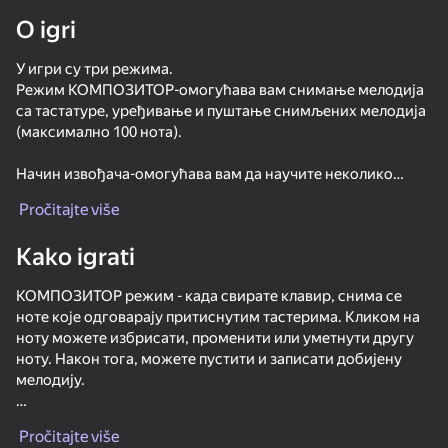
O igri
Rotirajte uređaj
У игри су три режима.
Ova igra podržava samo pejzažna
orijentaciju
Режим КОМПОЗИТОР-омогућава вам снимање мелодија
са тастатуре, уређивање и пуштање снимљених мелодија
(максимално 100 нота).
Начин извођача-омогућава вам да научите неколико
дечијих песама.
Pročitajte više
Режим тест музичког СЛУХА-омогућава вам да проверите
Kako igrati
музички слух погађањем 1 до 5 узастопних нота.
КОМПОЗИТОР режим - када свирате клавир, снима се
Режим подешавања-омогућава вам да одаберете
ноте које одговарају притиснутим тастерима. Кликом на
величину тастатуре и скуп звукова.
ноту можете избрисати, променити или уметнути другу
ноту. Након тога, можете пустити и записати добијену
На тастере се може притиснути Мишом или помоћу
IGRAJ
мелодију.
тачскрина, а такође се може користити и доњи ред
клавиатуре.
55
44
54
Начин извођача - морате одабрати једну од десет
Escape from the Laser
Online piano
Age test
Musical Tiles
Pročitajte više
снимљених песама. Након тога можете слушати како се