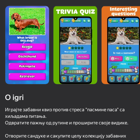
O igri
Играјте забавни квиз против стреса "пасмине паса" са
хиљадама питања.
Одвратите пажњу од рутине и проширите своје видике.
53
50+ vrhunskih igara. Omiljene

82
53
45
od svih. Čak i “neigrači”.
Cookie Clicker
Evolution Animals +1
Capybara Evolution: Clicker
Отворите сандуке и сакупите целу колекцију забавних