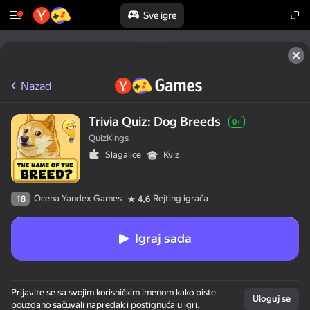
Sve igre
Nazad
Trivia Quiz: Dog Breeds
0+
QuizKings
Slagalice
Kviz
Ocena Yandex Games
Rejting igrača
18
4,6
Igraj sada
Prijavite se sa svojim korisničkim imenom kako biste
Uloguj se
pouzdano sačuvali napredak i postignuća u igri.