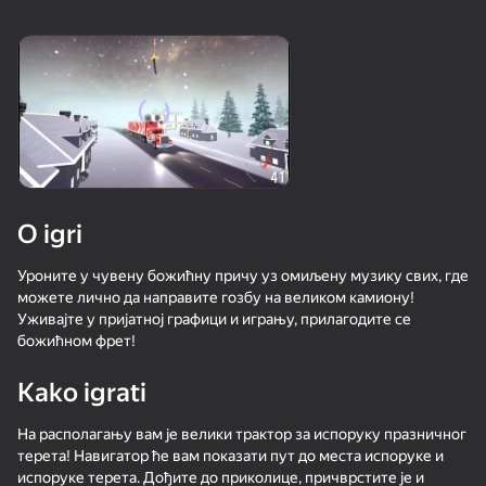
18+
99
88
80
Gamer's Mod
Jigsaw Solitaire
Mahjong Bang Bang
77
80
84
O igri
Sudoku Master
Tap Wood Blocks
Tile Match: Around
Away
the World
Уроните у чувену божићну причу уз омиљену музику свих, где
можете лично да направите гозбу на великом камиону!
Уживајте у пријатној графици и игрању, прилагодите се
божићном фрет!
Kako igrati
18+
83
76
80
На располагању вам је велики трактор за испоруку празничног
Mahjong: Super
Sudoku Guru - classic
Durak classic
терета! Навигатор ће вам показати пут до места испоруке и
Match
sudoku
испоруке терета. Дођите до приколице, причврстите је и