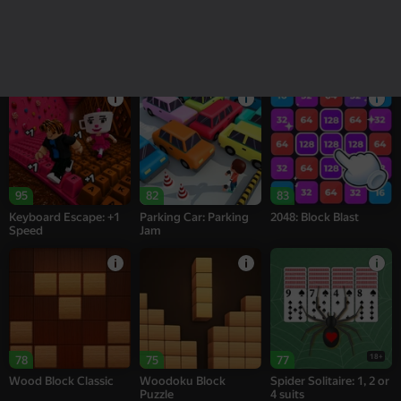
16+
18+
76
74
95
Alternation Solitaire
Sea of Words
Melon Sandbox
95
82
83
Keyboard Escape: +1
Parking Car: Parking
2048: Block Blast
Speed
Jam
18+
78
75
77
Wood Block Classic
Woodoku Block
Spider Solitaire: 1, 2 or
Puzzle
4 suits