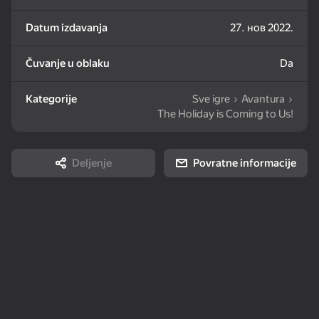
Datum izdavanja
27. нов 2022.
82
72
83
Goods Sort & Clear:
Bubble Shooter -
Nut Sort: Color Puzzle
Match 3
Shoot and Burst!
Game
Čuvanje u oblaku
Da
Kategorije
Sve igre
Avantura
The Holiday is Coming to Us!
86
85
83
Deljenje
Povratne informacije
Match 3: Beautiful
Water Sort: Fill & Pack
Tiles Match: release
Village
stress 3D
79
80
85
Crosswords 2026
2048 Merge
Arrow Out