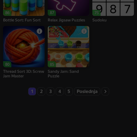
86
87
75
Bottle Sort: Fun Sort
Relax Jigsaw Puzzles
Sudoku
80
85
Thread Sort 3D: Screw
Sandy Jam: Sand
Jam Master
Puzzle
1
2
3
4
5
Poslednja