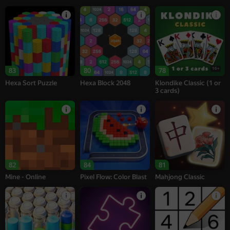
16+
83
80
78
Hexa Sort Puzzle
Hexa Block 2048
Klondike Classic (1 or
3 cards)
82
84
81
Mine - Online
Pixel Flow: Color Blast
Mahjong Classic