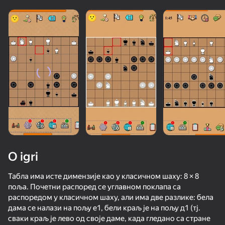
O igri
Табла има исте димензије као у класичном шаху: 8 × 8
поља. Почетни распоред се углавном поклапа са
распоредом у класичном шаху, али има две разлике: бела
73
75
дама се налази на пољу е1, бели краљ је на пољу д1 (тј.
Escape from the Laser
My Chess
Red Ball Escape
Chess
сваки краљ је лево од своје даме, када гледано са стране