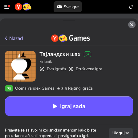
Sve igre
Nazad
Тајландски шах
0+
kirlanik
Dva igrača
Društvena igra
Ocena Yandex Games
Rejting igrača
75
3,5
Igraj sada
Prijavite se sa svojim korisničkim imenom kako biste
Uloguj se
pouzdano sačuvali napredak i postignuća u igri.