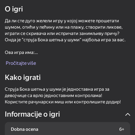
O igri
Rotirajte uređaj
Да ли сте дуго желели игру у којој можете прошетати
Ova igra podržava samo pejzažna
orijentaciju
шумом, отићи у пећину или на плажу, створити ликове,
Loading
играти се скривача или испричати занимљиву причу?
Онда је "струја Бока шетња у шуми" најбоља игра за вас.
Ова игра има:
1. Избор локација
Pročitajte više
2. Огроман број предмета
3. Вртоглави ликови.
Kako igrati
Ова игра одлично развија машту, креативност и
Струја Бока шетња у шуми је једноставна игра за
аналитичко размишљање!
девојчице са врло једноставним контролама!
Користите рачунарски миш или контролишите додир!
IGRAJ
Informacije o igri
52
36
62
Dobna ocena
6+
Cookie Clicker
Sprunki Plants vs. Zombies
Apple Worm