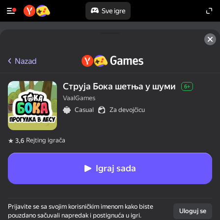
Sve igre
Nazad
Струја Бока шетња у шуми
6+
VaalGames
Casual
Za devojčicu
Rejting igrača
3,6
Igraj sada
Prijavite se sa svojim korisničkim imenom kako biste
Uloguj se
pouzdano sačuvali napredak i postignuća u igri.