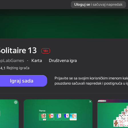
Uloguj se
i sačuvaj napredak
olitaire 13
18+
apLabGames
·
Karta
Društvena igra
Rejting igrača
4,1
Prijavite se sa svojim korisničkim imenom kak
Igraj sada
pouzdano sačuvali napredak i postignuća u ig