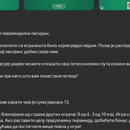
и пирамидални пасијанс.
клонити са игралишта било којим редоследом. Поље је распор
вај пасијанс добио своје име.
је јер увијек можете отказати свој потез онолико пута колико в
16+
75
58
е пре него што вам понестане потеза?
londike
Mahjong Solitaire Meditation
Solitaire for 1 and 3 
ве карата чија је сума једнака 13.
у блокиране од стране других играча: 9 од 4, 3 од 10 итд. Игра 
18+
79
76
а. Ако раставите целу предложену пирамиду, добићете бонус у
ћава да постигнете више поена у игри!
olitaire
Solitaire Journey
Solitaire Klondike - C