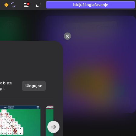
Isključi oglašavanje
50+ vrhunska igra.

Vole je čak i oni

koji „ne igraju”
o biste
Uloguj se
ri.
Prikaži sve