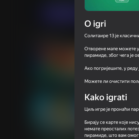
Igraj sada
O igri
Солитаире 13 је класичн
Slične igre
Отворене мапе можете у
пирамиде, због чега је о
Ако погријешите, у реду 
73
84
Можете ли очистити пољ
ONU
Solitaire Classic K
Kako igrati
Циљ игре је пронаћи паро
Бирају се карте које нис
60
80
немате преосталих потез
пирамиде, што вам омогу
Crazy Marble Races!
FreeCell - Classic S