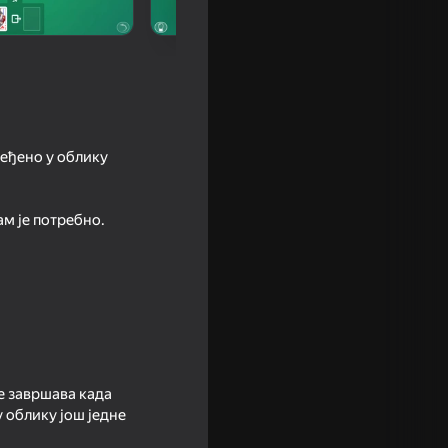
еђено у облику
ам је потребно.
18+
cards
се завршава када
 облику још једне
lassic