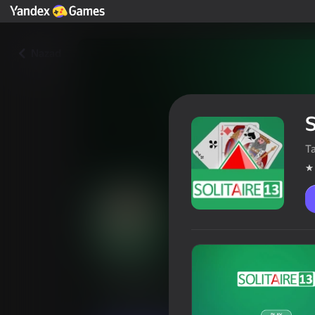
Nazad
S
T
Solitaire 13
Rejting igrača
4,1
18+
Karta
Društvena igra
TapLabGames