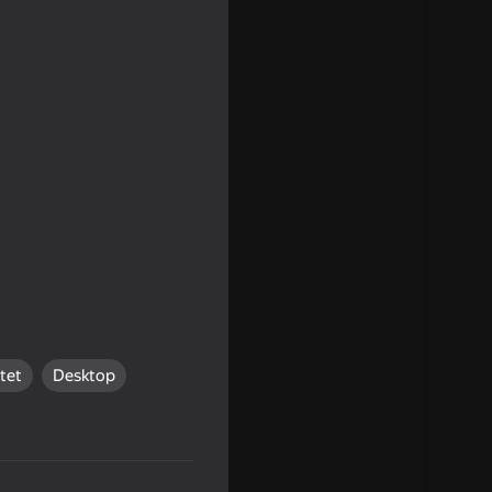
iplayer
itet
Desktop