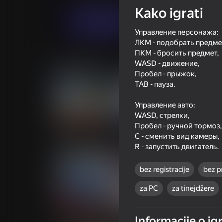
Kako igrati
Igraj sada
Управление персонажа:
ЛКМ - подобрать предме
ПКМ - бросить предмет,
Slične igre
WASD - движение,
Пробел - прыжок,
TAB - пауза.
Управление авто:
WASD, стрелки,
Пробел - ручной тормоз,
69
76
С - сменить вид камеры,
Car Crash Test
Case Simulator: Ca
R - запустить двигатель.
bez registracije
bez p
za PC
za tinejdžere
63
70
Cars Arena: Fast Race 3D
Grand Extreme Ra
Informacije o igr