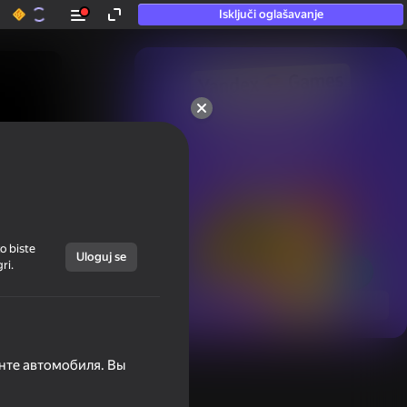
Isključi oglašavanje
50+ vrhunska igra.

Vole je čak i oni

koji „ne igraju”
o biste
Uloguj se
ri.
Prikaži sve
онте автомобиля. Вы