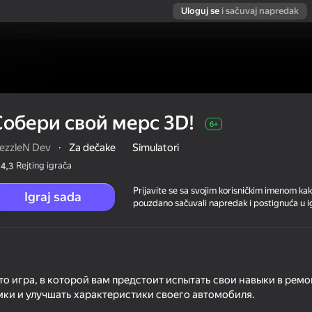
Uloguj se
i sačuvaj napredak
Собери свой мерс 3D!
6+
ezzleN Dev
·
Za dečake
Simulatori
Rejting igrača
4,3
Prijavite se sa svojim korisničkim imenom kak
Igraj sada
pouzdano sačuvali napredak i postignuća u ig
это игра, в которой вам предстоит испытать свои навыки в рем
мки и улучшать характеристики своего автомобиля.