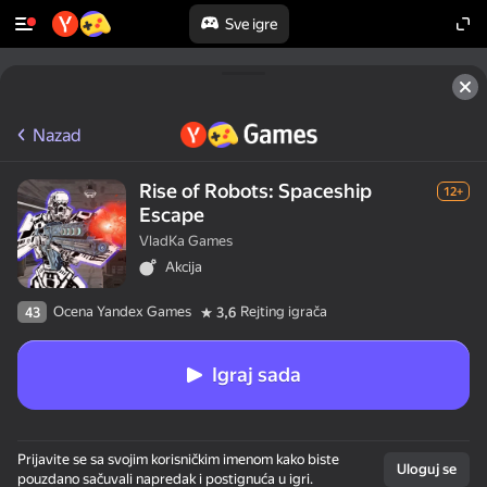
Sve igre
Nazad
Rise of Robots: Spaceship
12+
Escape
VladKa Games
Akcija
Ocena Yandex Games
Rejting igrača
43
3,6
Igraj sada
Prijavite se sa svojim korisničkim imenom kako biste
Uloguj se
pouzdano sačuvali napredak i postignuća u igri.