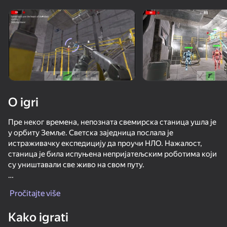
Rotirajte uređaj
Ova igra podržava samo pejzažna
orijentaciju
O igri
Пре неког времена, непозната свемирска станица ушла је
у орбиту Земље. Светска заједница послала је
истраживачку експедицију да проучи НЛО. Нажалост,
станица је била испуњена непријатељским роботима који
су уништавали све живо на свом путу.
IGRAJ
Ви сте једини преживели истраживач из експедиције.
Pročitajte više
Мораћете да се борите против хорди робота и будете
72
69
67
67
паметни да изађете из станице. Потражите оружје,
Kako igrati
Bodycam Shooter
комплете за прву помоћ и муницију и уништите све
Sword Master: Slice Your Enemies!
Arena: Online Shooter
Gun Maker