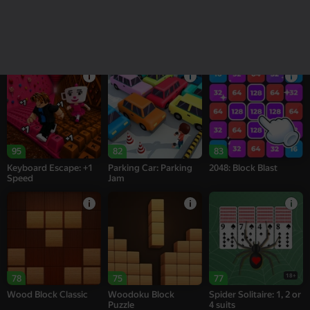
16+
18+
76
74
95
Alternation Solitaire
Sea of Words
Melon Sandbox
95
82
83
Keyboard Escape: +1
Parking Car: Parking
2048: Block Blast
Speed
Jam
18+
78
75
77
Wood Block Classic
Woodoku Block
Spider Solitaire: 1, 2 or
Puzzle
4 suits