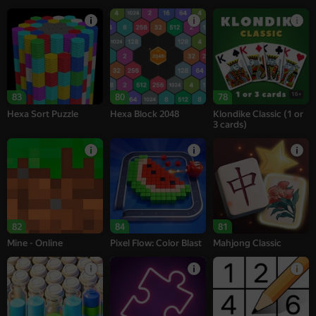
16+
83
80
78
Hexa Sort Puzzle
Hexa Block 2048
Klondike Classic (1 or
3 cards)
82
84
81
Mine - Online
Pixel Flow: Color Blast
Mahjong Classic