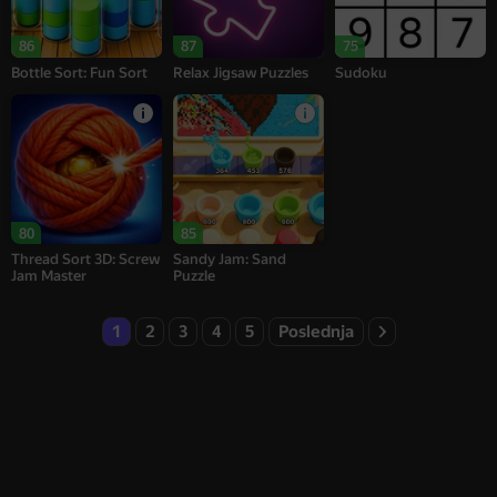
86
87
75
Bottle Sort: Fun Sort
Relax Jigsaw Puzzles
Sudoku
80
85
Thread Sort 3D: Screw
Sandy Jam: Sand
Jam Master
Puzzle
1
2
3
4
5
Poslednja