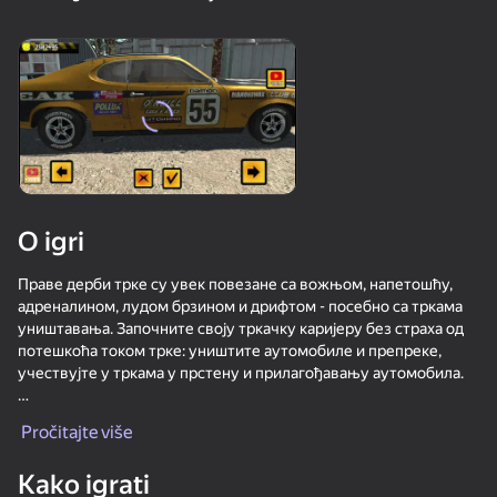
18+
99
88
80
Gamer's Mod
Jigsaw Solitaire
Mahjong Bang Bang
77
80
84
O igri
Sudoku Master
Tap Wood Blocks
Tile Match: Around
Away
the World
Праве дерби трке су увек повезане са вожњом, напетошћу,
адреналином, лудом брзином и дрифтом - посебно са тркама
уништавања. Започните своју тркачку каријеру без страха од
потешкоћа током трке: уништите аутомобиле и препреке,
учествујте у тркама у прстену и прилагођавању аутомобила.
Физика аутомобилских несрећа \ невероватно реалан
Pročitajte više
18+
83
76
80
аутосимулатор са готово неограниченим могућностима.
Mahjong: Super
Sudoku Guru - classic
Durak classic
Игра се заснива на систему физике објеката који може реално
Match
sudoku
Kako igrati
симулирати сударе аутомобила у реалном времену.