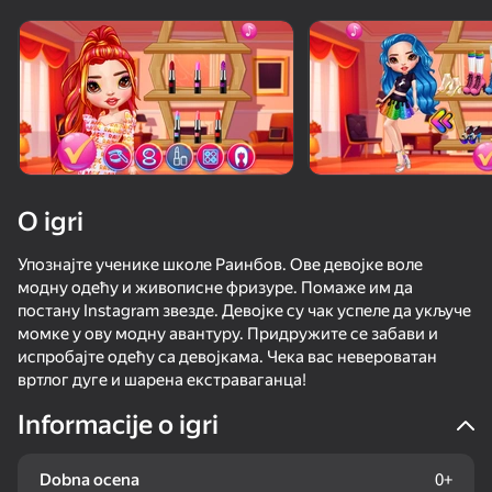
Rotirajte uređaj
Ova igra podržava samo pejzažna
orijentaciju
O igri
Упознајте ученике школе Раинбов. Ове девојке воле
модну одећу и живописне фризуре. Помаже им да
постану Instagram звезде. Девојке су чак успеле да укључе
момке у ову модну авантуру. Придружите се забави и
испробајте одећу са девојкама. Чека вас невероватан
вртлог дуге и шарена екстраваганца!
IGRAJ
Informacije o igri
50
55
68
35
Furry Girls
Tentacle Monster : Catch All the Girls
Pony Creator - dress up game for girls
Dobna ocena
0+