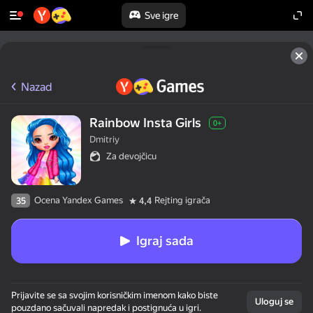
Sve igre
Nazad
Rainbow Insta Girls
0+
Dmitriy
Za devojčicu
Ocena Yandex Games
Rejting igrača
35
4,4
Igraj sada
Prijavite se sa svojim korisničkim imenom kako biste
Uloguj se
pouzdano sačuvali napredak i postignuća u igri.