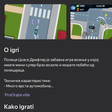
Rotirajte uređaj
Ova igra podržava samo pejzažna
orijentaciju
O igri
Полице Цхасе Дрифтер је забавна игра вожње у којој
имате мини супер брзо возило и морате побећи од
полицајаца.
Техничке карактеристике:
- Много врста аутомобила
IGRAJ
- Забавно играње
Pročitajte više
Контрола:
49
59
Kako igrati
ВАСД / стрелице за контролу аутомобила
Traffic Gap: Merge Rush
Shoot the Bottles
Stack Fire Ball