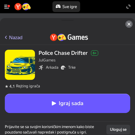
Sve igre
Nazad
Police Chase Drifter
6+
JulGames
Arkada
Trke
Rejting igrača
4,1
Igraj sada
Prijavite se sa svojim korisničkim imenom kako biste
Uloguj se
pouzdano sačuvali napredak i postignuća u igri.