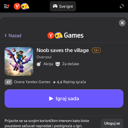
Sve igre
Nazad
Noob saves the village
12+
Oversoul
Akcija
Za dečake
Ocena Yandex Games
Rejting igrača
47
4,4
Igraj sada
Prijavite se sa svojim korisničkim imenom kako biste
Uloguj se
pouzdano sačuvali napredak i postignuća u igri.