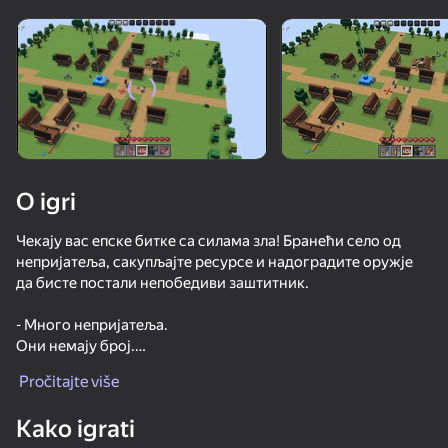
Rotirajte uređaj
Ova igra podržava samo pejzažna
orijentaciju
O igri
Чекају вас епске битке са силама зла! Бранећи село од
непријатеља, сакупљајте ресурсе и надоградите оружје
да бисте постали непобедиви заштитник.
- Много непријатеља.
Они немају број.
IGRAJ
Pročitajte više
- Ажурирање арсенала.
64
73
61
60
Да ли сам постао јачи? Дефинитивно.
Kako igrati
Break the Noob Completely!
Mine - base defenses
Murder Mystery 2 Online