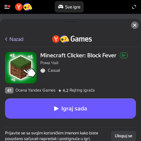
Sve igre
Nazad
Minecraft Clicker: Block Fever
0+
Рома Чай
Casual
Ocena Yandex Games
Rejting igrača
41
4,2
Igraj sada
Prijavite se sa svojim korisničkim imenom kako biste
Uloguj se
pouzdano sačuvali napredak i postignuća u igri.