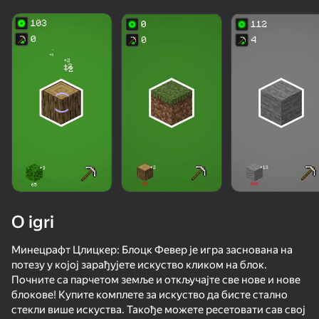
O igri
Минецрафт Цлицкер: Блоцк Февер је игра заснована на
потезу у којој зарађујете искуство кликом на блок.
Почните са парчетом земље и откључајте све нове и нове
56
50+ vrhunskih igara. Omiljene

59
57
50
блокове! Купите комплете за искуство да бисте стално
od svih. Čak i “neigrači”.
Mine Rush 3D
Mine Crusher
Break Bedrock!
Noob snake 
стекли више искуства. Такође можете ресетовати сав свој