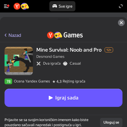
Sve igre
Nazad
Mine Survival: Noob and Pro
12+
Desmond Games
Dva igrača
Casual
Ocena Yandex Games
Rejting igrača
78
4,3
Igraj sada
Prijavite se sa svojim korisničkim imenom kako biste
Uloguj se
pouzdano sačuvali napredak i postignuća u igri.