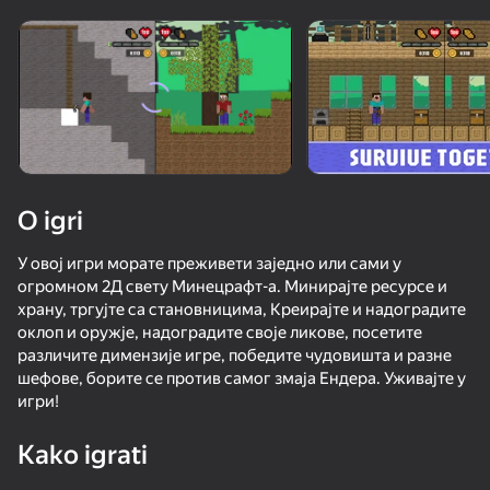
Rotirajte uređaj
Ova igra podržava samo pejzažna
orijentaciju
O igri
У овој игри морате преживети заједно или сами у
огромном 2Д свету Минецрафт-а. Минирајте ресурсе и
храну, тргујте са становницима, Креирајте и надоградите
оклоп и оружје, надоградите своје ликове, посетите
различите димензије игре, победите чудовишта и разне
шефове, борите се против самог змаја Ендера. Уживајте у
IGRAJ
игри!
95
77
81
85
Kako igrati
Keyboard Escape: +1 Speed
Battle of the red and blue agents
DTA 6
Parkour Onl