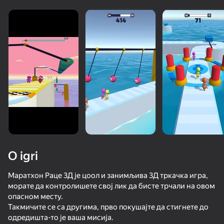
O igri
Маратхон Раце 3Д је цоол и занимљива 3Д тркачка игра,
морате да контролишете свој лик да бисте трчали на овом
опасном месту.
95
50+ vrhunskih igara. Omiljene

82
85
78
Такмичите се са другима, прво покушајте да стигнете до
od svih. Čak i “neigrači”.
Keyboard Escape: +1 Speed
Obby but You're on a Bike
Paint Hide & Seek
Inkly Arena
одредишта-то је ваша мисија.