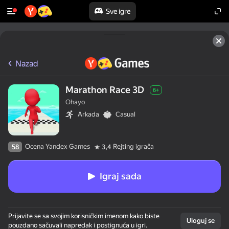
Sve igre
Nazad
Marathon Race 3D
6+
Ohayo
Arkada
Casual
Ocena Yandex Games
Rejting igrača
58
3,4
Igraj sada
Prijavite se sa svojim korisničkim imenom kako biste
Uloguj se
pouzdano sačuvali napredak i postignuća u igri.