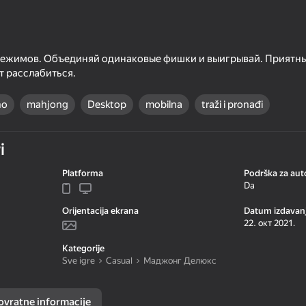
 режимов. Объединяй одинаковые фишки и выигрывай. Приятн
т расслабиться.
no
mahjong
Desktop
mobilna
traži i pronađi
i
Platforma
Podrška za auto
49
34
Da
eak
Knife Cut
CS2 Kilowatt case
Orijentacija ekrana
Datum izdavan
22. окт 2021.
Kategorije
Sve igre
Casual
Маджонг Делюкс
30
51
ovratne informacije