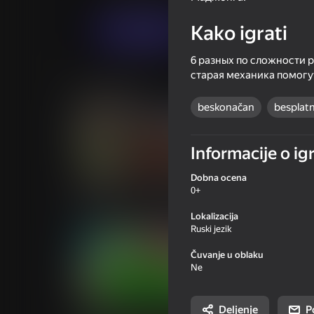
Kako igrati
Igraj sada
6 разных по сложности
старая механика помогу
Slične igre
beskonačan
besplat
Informacije o igr
Dobna ocena
16+
46
39
0+
Boys Word: The Battle for the
DOP: Stick - Jailbr
District
Lokalizacija
Ruski jezik
Čuvanje u oblaku
Ne
39
51
Deljenje
P