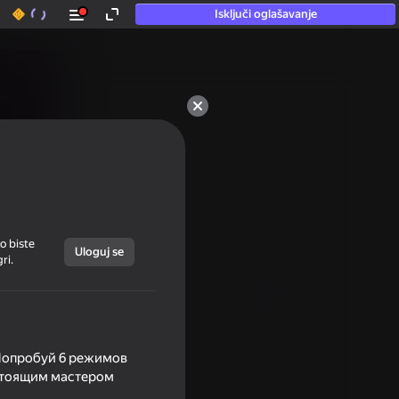
Isključi oglašavanje
o biste
Uloguj se
ri.
 Попробуй 6 режимов
астоящим мастером