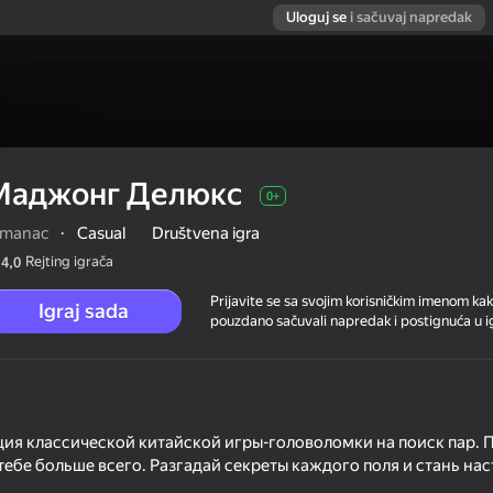
Uloguj se
i sačuvaj napredak
Маджонг Делюкс
0+
lmanac
·
Casual
Društvena igra
Rejting igrača
4,0
Prijavite se sa svojim korisničkim imenom kak
Igraj sada
pouzdano sačuvali napredak i postignuća u ig
ия классической китайской игры-головоломки на поиск пар.
 тебе больше всего. Разгадай секреты каждого поля и стань н