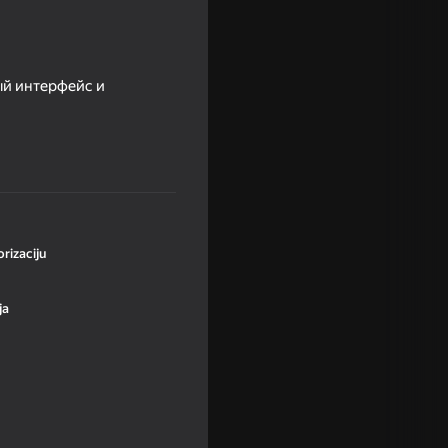
ый интерфейс и
rizaciju
ja