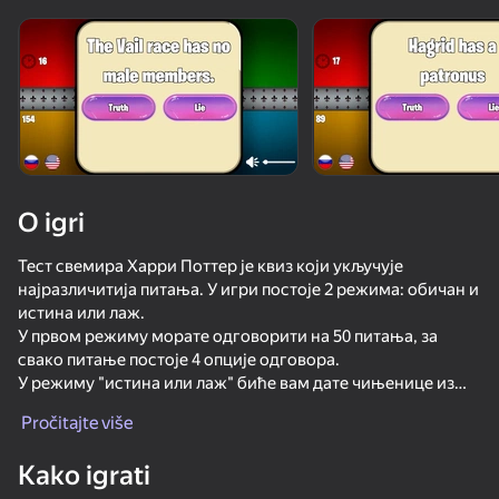
Rotirajte uređaj
Ova igra podržava samo pejzažna
orijentaciju
O igri
Тест свемира Харри Поттер је квиз који укључује
најразличитија питања. У игри постоје 2 режима: обичан и
истина или лаж.
У првом режиму морате одговорити на 50 питања, за
свако питање постоје 4 опције одговора.
У режиму "истина или лаж" биће вам дате чињенице из
IGRAJ
Универзума Харри Поттер, потребно је утврдити шта је
Pročitajte više
истина, а шта лаж.
Такође, важно је не заборавити да је за свако питање дато
52
50
47
64
Kako igrati
10 секунди, не заборавите да пратите време!
Slope 3D
Stack Fire Ball
Merge guns versus zombies