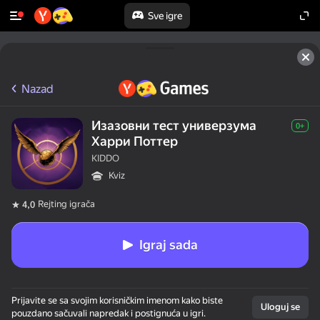
Sve igre
Nazad
Изазовни тест универзума
0+
Харри Поттер
KIDDO
Kviz
Rejting igrača
4,0
Igraj sada
Prijavite se sa svojim korisničkim imenom kako biste
Uloguj se
pouzdano sačuvali napredak i postignuća u igri.