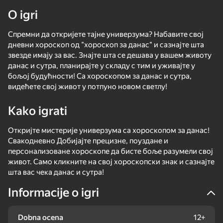
O igri
Rotirajte uređaj
Спремни да откријете тајне универзума? Набавите свој
Ova igra podržava samo pejzažna
orijentaciju
дневни хороскоп од "хороскоп за данас" и сазнајте шта
звезде имају за вас. Знајте шта се дешава у вашем животу
данас и сутра, планирајте у складу с тим и уживајте у
бољој будућности! Са хороскопом за данас и сутра,
видећете свој живот у потпуно новом светлу!
Kako igrati
Откријте мистерије универзума са хороскопом за данас!
Свакодневно Добијајте прецизне, поуздане и
персонализоване хороскопе да бисте боље разумели свој
живот. Само кликните на свој хороскопски знак и сазнајте
шта вас чека данас и сутра!
IGRAJ
Informacije o igri
Dobna ocena
12+