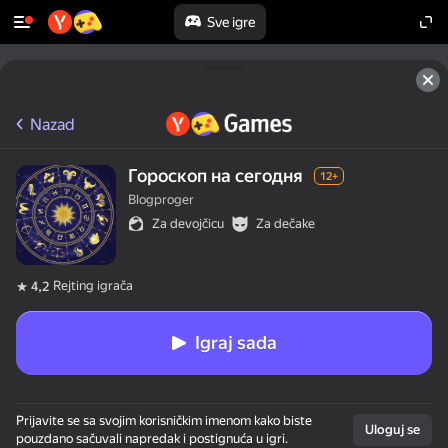
Sve igre
Nazad
Гороскоп на сегодня
12+
Blogproger
Za devojčicu
Za dečake
Rejting igrača
4,2
Igraj sada
Prijavite se sa svojim korisničkim imenom kako biste
Uloguj se
pouzdano sačuvali napredak i postignuća u igri.