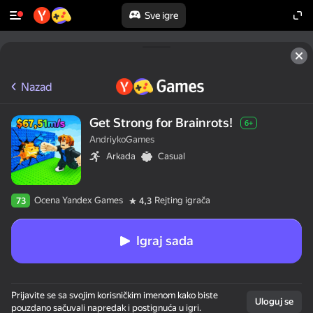
Sve igre
Nazad
Get Strong for Brainrots!
6+
AndriykoGames
Arkada
Casual
Ocena Yandex Games
Rejting igrača
73
4,3
Igraj sada
Prijavite se sa svojim korisničkim imenom kako biste
Uloguj se
pouzdano sačuvali napredak i postignuća u igri.