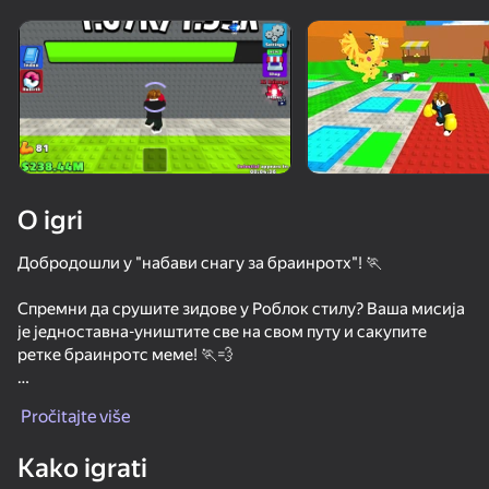
Rotirajte uređaj
Ova igra podržava samo pejzažna
orijentaciju
Loading
O igri
Добродошли у "набави снагу за браинротх"! 🏃
Спремни да срушите зидове у Роблок стилу? Ваша мисија
је једноставна-уништите све на свом путу и сакупите
ретке браинротс меме! 🏃💨
IGRAJ
Увеличьте повећајте своју штету и пренесите их у своју
Pročitajte više
базу: Нубини Писанини, лик '67', урнебесни Тралалело
90
86
78
77
Тралал и десетине других тајних мемова.
Kako igrati
Obby: +1 Speed Keyboard Escape
Brainrot Arena Online
Be a Lucky Block - Get Brainrot!