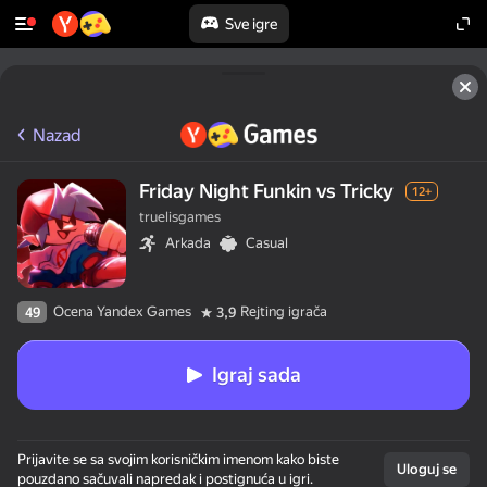
Sve igre
Nazad
Friday Night Funkin vs Tricky
12+
truelisgames
Arkada
Casual
Ocena Yandex Games
Rejting igrača
49
3,9
Igraj sada
Prijavite se sa svojim korisničkim imenom kako biste
Uloguj se
pouzdano sačuvali napredak i postignuća u igri.