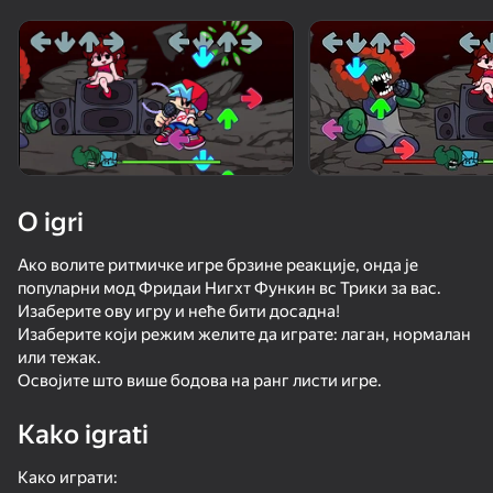
Rotirajte uređaj
Ova igra podržava samo pejzažna
orijentaciju
O igri
Ако волите ритмичке игре брзине реакције, онда је
популарни мод Фридаи Нигхт Функин вс Трики за вас.
Изаберите ову игру и неће бити досадна!
Изаберите који режим желите да играте: лаган, нормалан
или тежак.
Освојите што више бодова на ранг листи игре.
IGRAJ
Kako igrati
87
62
87
71
Plants Vs Zombie Hybrid Story Mod
Friday Night Funkin'
Plants vs Zombies Fusion 67 Hybrid
Како играти: