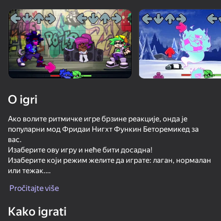
Rotirajte uređaj
Ova igra podržava samo pejzažna
orijentaciju
O igri
Ако волите ритмичке игре брзине реакције, онда је
популарни мод Фридаи Нигхт Функин Беторемикед за
вас.
Изаберите ову игру и неће бити досадна!
Изаберите који режим желите да играте: лаган, нормалан
или тежак.
IGRAJ
Освојите највише бодова на ранг листи игре.
Pročitajte više
62
55
51
68
Покушајте да играте на лаким нивоима тежине!
Kako igrati
Friday Night Funkin'
Bloodmoney
Change the Hazbin...
Madness Me