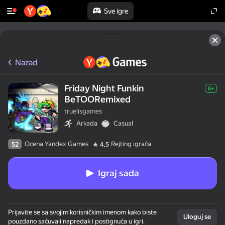
Sve igre
Nazad
Friday Night Funkin
6+
BeTOORemixed
truelisgames
Arkada
Casual
Ocena Yandex Games
Rejting igrača
52
4,5
Igraj sada
Prijavite se sa svojim korisničkim imenom kako biste
Uloguj se
pouzdano sačuvali napredak i postignuća u igri.