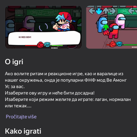
Rotirajte uređaj
Ova igra podržava samo pejzažna
orijentaciju
Prikaži sve
O igri
Ако волите ритам и реакционе игре, као и варалице из
нашег окружења, онда је популарни ФНФ мод Ве Амонг
Ус за вас.
Изаберите ову игру и неће бити досадна!
Изаберите који режим желите да играте: лаган, нормалан
или тежак.
IGRAJ
Освојите највише бодова на ранг листи игре.
Pročitajte više
72
75
68
70
Покушајте да играте на лаким нивоима тежине!
Kako igrati
Wave challanges
Just Impostor
Stickman Epic