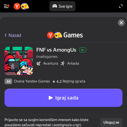
Sve igre
Nazad
FNF vs AmongUs
6+
truelisgames
Avantura
Arkada
Ocena Yandex Games
Rejting igrača
44
4,2
Igraj sada
50+ najboljih igara.

Prijavite se sa svojim korisničkim imenom kako biste
Svi ih vole.

Uloguj se
pouzdano sačuvali napredak i postignuća u igri.
Čak i “neigrači”