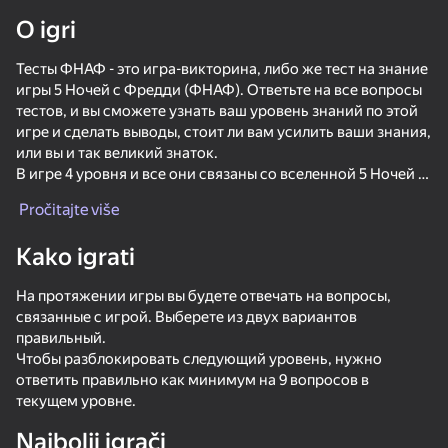
O igri
Rotirajte uređaj
Тесты ФНАФ - это игра-викторина, либо же тест на знание
Ova igra podržava samo pejzažna
orijentaciju
игры 5 Ночей с Фредди (ФНАФ). Ответьте на все вопросы
тестов, и вы сможете узнать ваш уровень знаний по этой
игре и сделать выводы, стоит ли вам усилить ваши знания,
или вы и так великий знаток.
В игре 4 уровня и все они связаны со вселенной 5 Ночей с
Фредди (ФНАФ).
Pročitajte više
Kako igrati
На протяжении игры вы будете отвечать на вопросы,
связанные с игрой. Выберете из двух вариантов
правильный.
Чтобы разблокировать следующий уровень, нужно
IGRAJ
ответить правильно как минимум на 9 вопросов в
текущем уровне.
Najbolji igrači