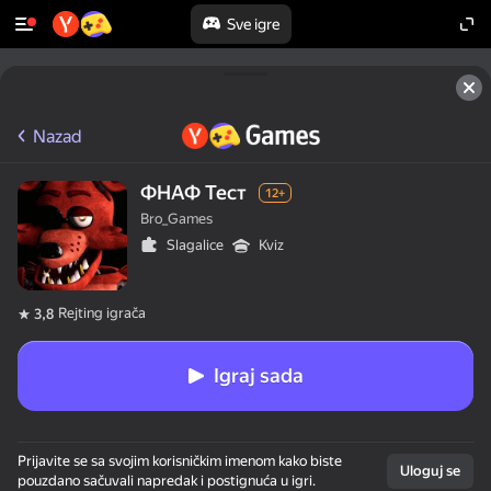
Sve igre
Nazad
ФНАФ Тест
12+
Bro_Games
Slagalice
Kviz
Rejting igrača
3,8
Igraj sada
Prijavite se sa svojim korisničkim imenom kako biste
Uloguj se
pouzdano sačuvali napredak i postignuća u igri.