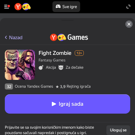
Sve igre
Nazad
Fight Zombie
12+
Fantasy Games
Akcija
Za dečake
Ocena Yandex Games
Rejting igrača
32
3,9
Igraj sada
Prijavite se sa svojim korisničkim imenom kako biste
Uloguj se
pouzdano sačuvali napredak i postignuća u igri.