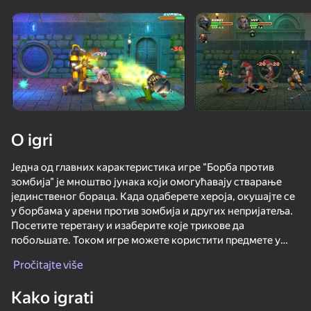
Rotirajte uređaj
Ova igra podržava samo pejzažna
orijentaciju
O igri
Једна од главних карактеристика игре "Борба против
зомбија" је мноштво јунака који омогућавају стварање
јединственог бораца. Када одаберете хероја, окушајте се
у борбама у арени против зомбија и других непријатеља.
Посетите теретану и изаберите које трикове да
побољшате. Током игре можете користити предмете у
IGRAJ
арени и комуницирати са непријатељима хватањем и
Pročitajte više
бацањем.
Kako igrati
+Више од 15 бораца