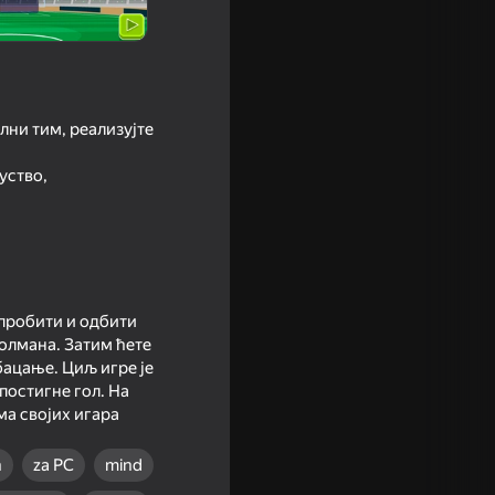
лни тим, реализујте
уство,
 пробити и одбити
голмана. Затим ћете
бацање. Циљ игре је
постигне гол. На
ма својих игара
n
za PC
mind