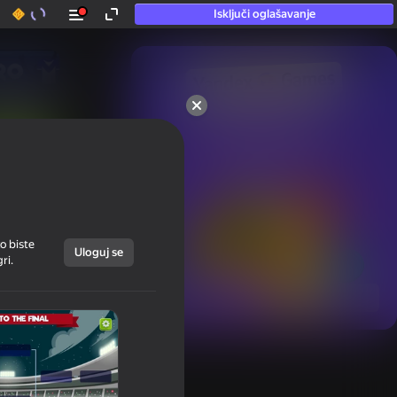
Isključi oglašavanje
50+ vrhunska igra.

Vole je čak i oni

koji „ne igraju”
o biste
Uloguj se
ri.
Prikaži sve