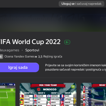
Uloguj se
i sačuvaj napredak
FIFA World Cup 2022
6+
deuxagames
·
Sportovi
Ocena Yandex Games
Rejting igrača
6
3,5
Prijavite se sa svojim korisničkim imenom kak
Igraj sada
pouzdano sačuvali napredak i postignuća u ig
ča
6+