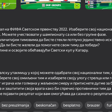
енал на ФИФА Светском првенству 2022. Изаберите свој национа
ј. Можете учествовати у шампионату са или без групне фазе.
зличитијим тимовима да бисте стекли потпуно јединствено иск
 Да ли бисте желели да помогнете свом тиму да победи?
ине и освојите обећавајући Светски куп у Катару.
16+
73
65
Battle Arena
Ragdoll Football 2 players
Extreme Flip
лску утакмицу у којој можете одабрати свој национални тим,
берете свој омиљени тим и изаберете своју улогу стрелца или 
 играча или голмана у жељеном смеру и притиснете дугме за 
 и заштитити своја врата како би спречио противнички тим да 
се појавити резултат који вам омогућава да сазнате о резултати
bez preuzimanja
beskonačan
besplatno
brauzer
fu
18+
59
73