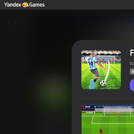
Nazad
b
6
FIFA World Cup 2022
Rejting igra
66
Ocena Yandex Games
3,5
Sportovi
bdeuxagames