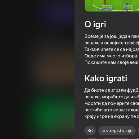
Igraj sada
O igri
Време је за још један п
Slične igre
пенале и освојите трофе
Такмичићете се са најра
Овде има много избора.
Покажите нам своје вешт
Kako igrati
69
87
Basket Random
War The Knights: 
Да бисте одиграли фудба
Swords 3D
пенале, мораћете да иза
морати да померите свог
постићи што више голова
крају игре на екрану ће 
3d
bez registracije
65
63