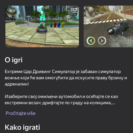
Rotirajte uređaj
Ova igra podržava samo pejzažna
orijentaciju
O igri
Ектреме Цар Дривинг Симулатор је забаван симулатор
вожње који ће вам омогућити да искусите праву брзину и
адреналин!
Изаберите свој омиљени аутомобил и осећајте се као
екстремни возач: дрифтајте по граду на колицима,
IGRAJ
изводите трикове и скокове на одскочним даскама,
Pročitajte više
разбијте аутомобил и зарадите новац за то!
52
60
72
Kako igrati
Chasing traffic
Доживите екстремну градску вожњу међу стотинама
Traffic Gap: Merge Rush
Zombie Road: Cases Merge
Racing: Onli