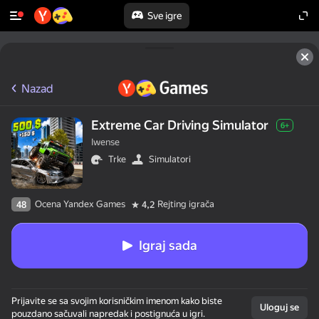
Sve igre
Nazad
Extreme Car Driving Simulator
6+
Iwense
Trke
Simulatori
Ocena Yandex Games
Rejting igrača
48
4,2
Igraj sada
Prijavite se sa svojim korisničkim imenom kako biste
Uloguj se
pouzdano sačuvali napredak i postignuća u igri.