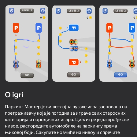
O igri
Паркинг Мастер је вишеслојна пуззле игра заснована на
претраживачу која је погодна за играче свих старосних
категорија и породичних игара. Циљ игре је да прође све
нивое. распоредите аутомобиле на паркингу према
њиховој боји, Сакупите новчиће на нивоу и спречите