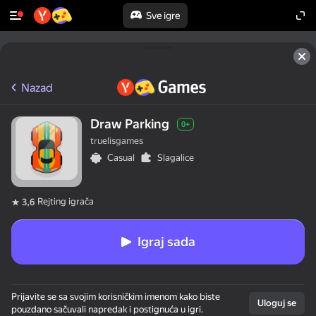
Sve igre
50+ vrhunskih igara. Omiljene

od svih. Čak i “neigrači”.
Nazad
Draw Parking
0+
truelisgames
Casual
Slagalice
Rejting igrača
3,6
Igraj sada
Prijavite se sa svojim korisničkim imenom kako biste
Uloguj se
pouzdano sačuvali napredak i postignuća u igri.