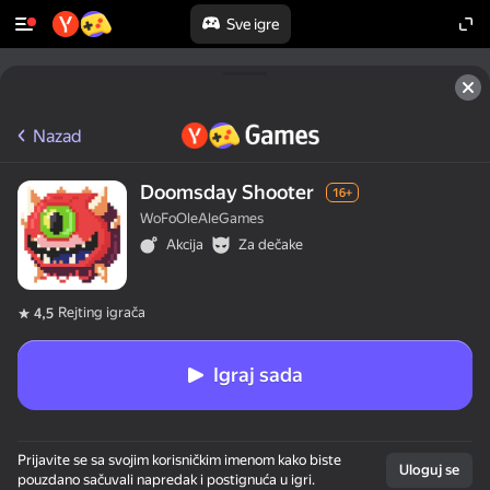
Sve igre
Nazad
Doomsday Shooter
16+
WoFoOleAleGames
Akcija
Za dečake
Rejting igrača
4,5
Igraj sada
Prijavite se sa svojim korisničkim imenom kako biste
Uloguj se
pouzdano sačuvali napredak i postignuća u igri.