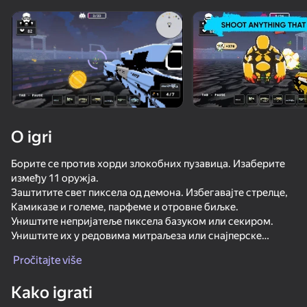
Rotirajte uređaj
Ova igra podržava samo pejzažna
orijentaciju
O igri
Борите се против хорди злокобних пузавица. Изаберите
између 11 оружја.
Заштитите свет пиксела од демона. Избегавајте стрелце,
Камиказе и големе, парфеме и отровне биљке.
Уништите непријатеље пиксела базуком или секиром.
Уништите их у редовима митраљеза или снајперске
IGRAJ
пушке. Казните све што се креће и дођите до принца таме!
Pročitajte više
Карактеристике:
60
52
46
Kako igrati
- стил пиксела
Sorter: Ragdoll Shooter
Undertale Stronger than You
Nyan Cat Classic